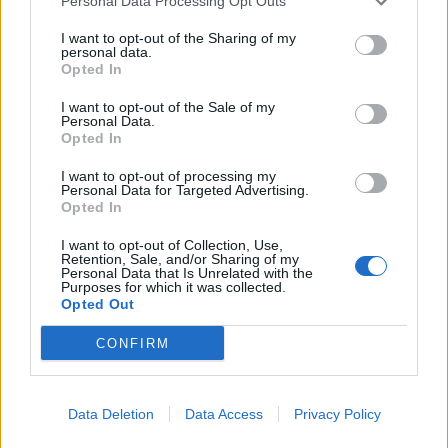
Personal Data Processing Opt Outs
ALTRE NOTIZIE DI LEGNANO
I want to opt-out of the Sharing of my
personal data.
Opted In
I want to opt-out of the Sale of my
Personal Data.
Opted In
I want to opt-out of processing my
Personal Data for Targeted Advertising.
Opted In
I want to opt-out of Collection, Use,
Retention, Sale, and/or Sharing of my
Personal Data that Is Unrelated with the
Purposes for which it was collected.
Opted Out
CONFIRM
LEGNANO
Anche Legnano in piazzale Loreto
per l’82° anniversario della strage
Data Deletion
Data Access
Privacy Policy
nazifascista: “Teniamo viva la