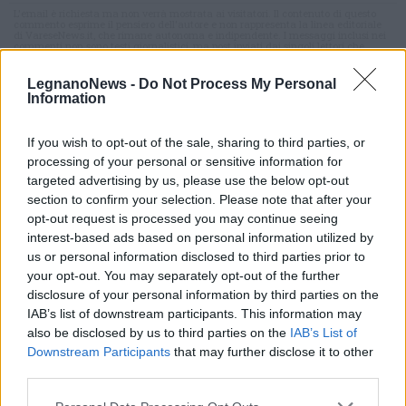
L'email è richiesta ma non verrà mostrata ai visitatori. Il contenuto di questo
commento esprime il pensiero dell'autore e non rappresenta la linea editoriale
di VareseNews.it, che rimane autonoma e indipendente. I messaggi inclusi nei
commenti non sono testi giornalistici, ma post inviati dai singoli lettori che
possono essere automaticamente pubblicati senza filtro preventivo. I commenti
che includano uno o più link a siti esterni verranno rimossi in automatico dal
sistema.
LegnanoNews -
Do Not Process My Personal
Information
If you wish to opt-out of the sale, sharing to third parties, or
processing of your personal or sensitive information for
targeted advertising by us, please use the below opt-out
section to confirm your selection. Please note that after your
opt-out request is processed you may continue seeing
interest-based ads based on personal information utilized by
us or personal information disclosed to third parties prior to
your opt-out. You may separately opt-out of the further
disclosure of your personal information by third parties on the
IAB’s list of downstream participants. This information may
also be disclosed by us to third parties on the
IAB’s List of
Downstream Participants
that may further disclose it to other
third parties.