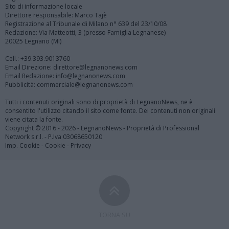
Sito di informazione locale
Direttore responsabile: Marco Tajè
Registrazione al Tribunale di Milano n° 639 del 23/10/08
Redazione: Via Matteotti, 3 (presso Famiglia Legnanese)
20025 Legnano (MI)
Cell.: +39.393.9013760
Email Direzione: direttore@legnanonews.com
Email Redazione: info@legnanonews.com
Pubblicità: commerciale@legnanonews.com
Tutti i contenuti originali sono di proprietà di LegnanoNews, ne è
consentito l'utilizzo citando il sito come fonte. Dei contenuti non originali
viene citata la fonte.
Copyright © 2016 - 2026 - LegnanoNews - Proprietà di Professional
Network s.r.l. - P.Iva 03068650120
Imp. Cookie
-
Cookie
-
Privacy
TORNA SU