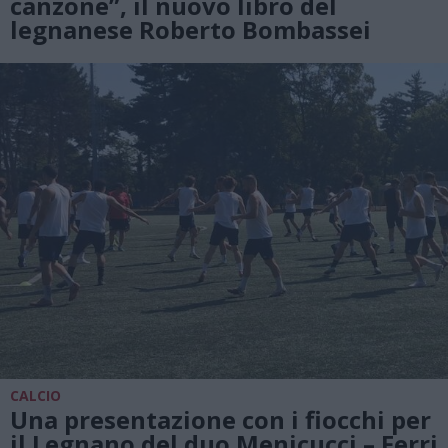
canzone”, il nuovo libro del
legnanese Roberto Bombassei
CALCIO
Una presentazione con i fiocchi per
il Legnano del duo Menicucci – Ferri