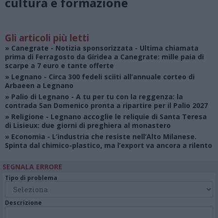
cultura e formazione
Gli articoli più letti
»
Canegrate - Notizia sponsorizzata
- Ultima chiamata
prima di Ferragosto da Giridea a Canegrate: mille paia di
scarpe a 7 euro e tante offerte
»
Legnano
- Circa 300 fedeli sciiti all’annuale corteo di
Arbaeen a Legnano
»
Palio di Legnano
- A tu per tu con la reggenza: la
contrada San Domenico pronta a ripartire per il Palio 2027
»
Religione
- Legnano accoglie le reliquie di Santa Teresa
di Lisieux: due giorni di preghiera al monastero
»
Economia
- L’industria che resiste nell’Alto Milanese.
Spinta dal chimico-plastico, ma l’export va ancora a rilento
SEGNALA ERRORE
Tipo di problema
Descrizione