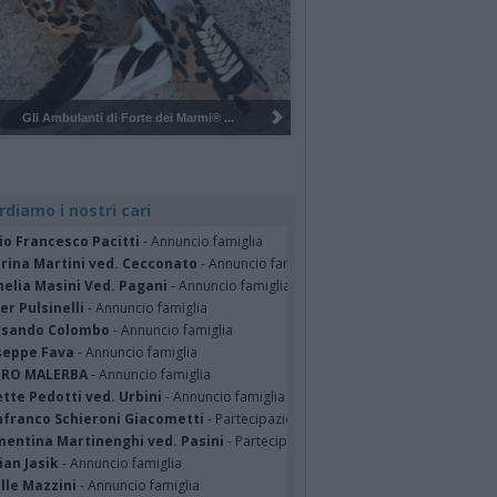
Pulizia del bosco del Rugareto a ...
rdiamo i nostri cari
io Francesco Pacitti
- Annuncio famiglia
erina Martini ved. Cecconato
- Annuncio famiglia
nelia Masini Ved. Pagani
- Annuncio famiglia
er Pulsinelli
- Annuncio famiglia
ssando Colombo
- Annuncio famiglia
seppe Fava
- Annuncio famiglia
TRO MALERBA
- Annuncio famiglia
tte Pedotti ved. Urbini
- Annuncio famiglia
nfranco Schieroni Giacometti
- Partecipazione
mentina Martinenghi ved. Pasini
- Partecipazione
ian Jasik
- Annuncio famiglia
lle Mazzini
- Annuncio famiglia