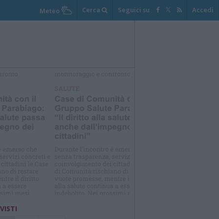
Cerca
Seguici su
Accedi
Meteo
elezioniamo per te
Il meglio di
 VISTI