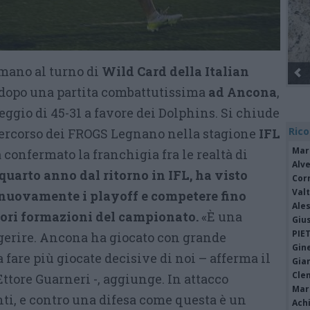
mano al turno di
Wild Card della Italian
 dopo una partita combattutissima
ad Ancona
,
ggio di 45-31 a favore dei Dolphins. Si chiude
Rico
ercorso dei FROGS Legnano nella stagione
IFL
Mar
 confermato la franchigia fra le realtà di
Alv
 quarto anno dal ritorno in IFL, ha visto
Cor
Valt
nuovamente i playoff e competere fino
Ale
iori formazioni del campionato.
«È una
Giu
PIE
digerire. Ancona ha giocato con grande
Gine
a fare più giocate decisive di noi – afferma il
Gia
Cle
ttore Guarneri -, aggiunge. In attacco
Mar
ti, e contro una difesa come questa è un
Achi