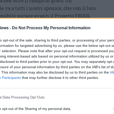
a ben oltre il campo di gioco. Un
 va a tutti i nostri sponsor, che con il loro
sibile portare avanti il Progetto FROGS,
re una vera famiglia composta da ragazzi e
ews -
Do Not Process My Personal Information
passione per questo sport. Un progetto che
prima squadra, ma anche il settore giovanile,
to opt-out of the sale, sharing to third parties, or processing of your per
ro della nostra società e per la crescita dei
formation for targeted advertising by us, please use the below opt-out s
r selection. Please note that after your opt-out request is processed y
ni mattina la dirigenza sarà già al lavoro per
eing interest-based ads based on personal information utilized by us or
a stagione – continua il presidente – con
disclosed to third parties prior to your opt-out. You may separately opt-
losure of your personal information by third parties on the IAB’s list of
e il percorso di crescita intrapreso e
. This information may also be disclosed by us to third parties on the
IA
 competitivi ai prossimi appuntamenti. Colgo
Participants
that may further disclose it to other third parties.
nome mio e del Vicepresidente Garagiola, per
ngraziamento a tutti i giocatori, agli
l Data Processing Opt Outs
 e a tutte le persone che, con passione,
 hanno messo a disposizione il proprio tempo
o opt-out of the Sharing of my personal data.