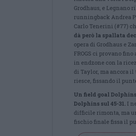
Grodhaus, e Legnano ri
runningback Andrea Pos
Carlo Tenerini (#77) ch
dà però la spallata de
opera di Grodhaus e Za
FROGS ci provano fino a
in endzone con la rice
di Taylor, ma ancora il
riesce, fissando il punt
Un field goal Dolphins
Dolphins sul 45-31.
I n
difficile rimonta, ma 
fischio finale fissa il 