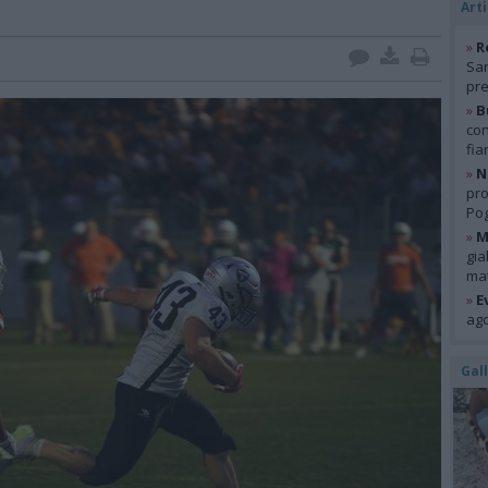
Arti
»
R
San
pre
»
B
con
fia
»
N
pro
Pog
»
M
gia
mat
»
E
ago
Gal