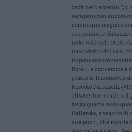
back nero argento, Dyl
recupero non ancora co
comunque reagisce con 
accorciare le distanze
Luke Caliendo (#19), ch
touchdown del 14-6, ma
rispondono immediatam
Rotelli e conversione d
grazie al touchdown d
Niccolò Pulsinelli (#13)
all&#39;intervallo sul 
terzo quarto vede qua
Caliendo
, a seguito di
due punti, che riporta
Ancora una volta i Do