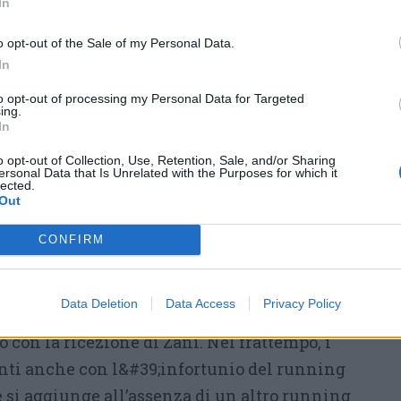
sta stagione. A tutti voi va il nostro più
In
stagione si chiude, ma il percorso dei FROGS
o opt-out of the Sale of my Personal Data.
o, determinazione e la volontà di crescere
In
i cuore a tutti».
to opt-out of processing my Personal Data for Targeted
ing.
In
o opt-out of Collection, Use, Retention, Sale, and/or Sharing
ersonal Data that Is Unrelated with the Purposes for which it
lmente con le difese protagoniste a fermare
lected.
Out
 offensivi, nonostante Legnano sia scesa in
selli fondamentali proprio in difesa, fermi
CONFIRM
o diventa l’attacco a guidare la partita da
no i padroni di casa
Data Deletion
Data Access
Privacy Policy
chdown su corsa del QB Cravens,
con la ricezione di Zani. Nel frattempo, i
nti anche con l&#39;infortunio del running
e si aggiunge all’assenza di un altro running