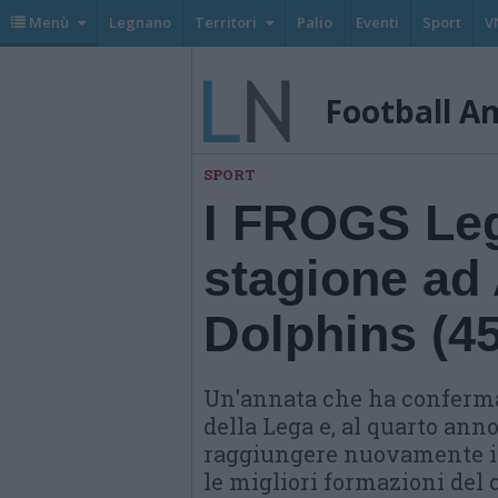
Menù
Legnano
Territori
Palio
Eventi
Sport
V
Football A
SPORT
I FROGS Leg
stagione ad
Dolphins (45
Un'annata che ha confermato
della Lega e, al quarto anno
raggiungere nuovamente i p
le migliori formazioni del