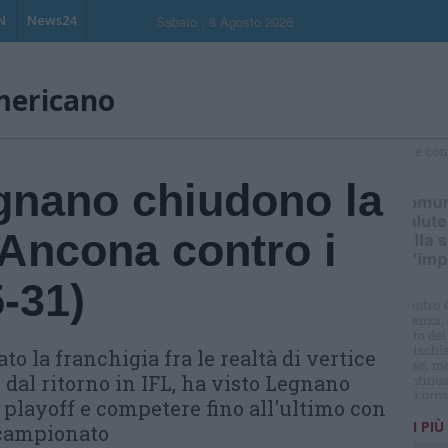
N
News24
Sabato , 8 Agosto 2026
mericano
S
nano chiudono la
 Ancona contro i
-31)
 la franchigia fra le realtà di vertice
 dal ritorno in IFL, ha visto Legnano
layoff e competere fino all'ultimo con
I PIÙ
 campionato