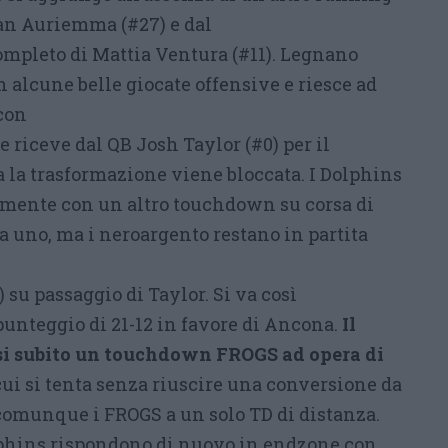
an Auriemma (#27) e dal
mpleto di Mattia Ventura (#11). Legnano
alcune belle giocate offensive e riesce ad
 con
e riceve dal QB Josh Taylor (#0) per il
 la trasformazione viene bloccata. I Dolphins
ente con un altro touchdown su corsa di
a uno, ma i neroargento restano in partita
i
 su passaggio di Taylor. Si va così
punteggio di 21-12 in favore di Ancona.
Il
si subito un touchdown FROGS ad opera di
 cui si tenta senza riuscire una conversione da
 comunque i FROGS a un solo TD di distanza.
lphins rispondono di nuovo in endzone con