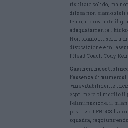
risultato solido, ma n
difesa non siamo stati a
team, nonostante il gra
adeguatamente i kickof
Non siamo riusciti a m
disposizione e mi ass
l’Head Coach Cody Kent
Guarneri ha sottolinea
l’assenza di numerosi 
«inevitabilmente inciso
esprimere al meglio il
l’eliminazione, il bila
positivo. I FROGS hanno
squadra, raggiungendo 