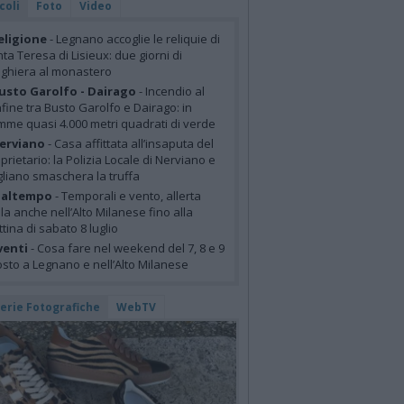
coli
Foto
Video
eligione
- Legnano accoglie le reliquie di
ta Teresa di Lisieux: due giorni di
ghiera al monastero
usto Garolfo - Dairago
- Incendio al
fine tra Busto Garolfo e Dairago: in
mme quasi 4.000 metri quadrati di verde
erviano
- Casa affittata all’insaputa del
prietario: la Polizia Locale di Nerviano e
liano smaschera la truffa
altempo
- Temporali e vento, allerta
lla anche nell’Alto Milanese fino alla
tina di sabato 8 luglio
venti
- Cosa fare nel weekend del 7, 8 e 9
sto a Legnano e nell’Alto Milanese
lerie Fotografiche
WebTV