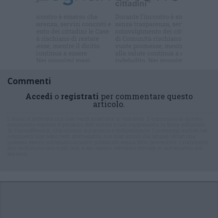
Iscriviti alla
newsletter
Commenti
Accedi
o
registrati
per commentare questo
articolo.
L'email è richiesta ma non verrà mostrata ai visitatori. Il contenuto di questo
commento esprime il pensiero dell'autore e non rappresenta la linea editoriale
di VareseNews.it, che rimane autonoma e indipendente. I messaggi inclusi nei
commenti non sono testi giornalistici, ma post inviati dai singoli lettori che
possono essere automaticamente pubblicati senza filtro preventivo. I commenti
che includano uno o più link a siti esterni verranno rimossi in automatico dal
sistema.