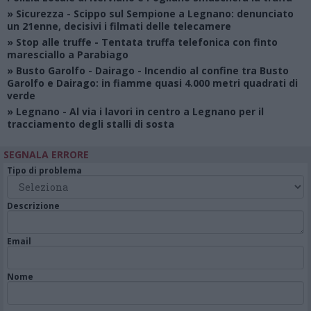
»
Sicurezza
- Scippo sul Sempione a Legnano: denunciato
un 21enne, decisivi i filmati delle telecamere
»
Stop alle truffe
- Tentata truffa telefonica con finto
maresciallo a Parabiago
»
Busto Garolfo - Dairago
- Incendio al confine tra Busto
Garolfo e Dairago: in fiamme quasi 4.000 metri quadrati di
verde
»
Legnano
- Al via i lavori in centro a Legnano per il
tracciamento degli stalli di sosta
SEGNALA ERRORE
Tipo di problema
Descrizione
Email
Nome