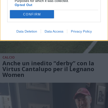
Purposes for which it was collected.
Opted Out
CONFIRM
Data Deletion
Data Access
Privacy Policy
CALCIO
Anche un inedito “derby” con la
Virtus Cantalupo per il Legnano
Women