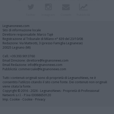
Twitter
Instagram
Contatti
Pubblicità
Legnanonews.com
Sito di informazione locale
Direttore responsabile: Marco Tajè
Registrazione al Tribunale di Milano n° 639 del 23/10/08
Redazione: Via Matteotti, 3 (presso Famiglia Legnanese)
20025 Legnano (MI)
Cell.: +39.393.9013760
Email Direzione: direttore@legnanonews.com
Email Redazione: info@legnanonews.com
Pubblicità: commerciale@legnanonews.com
Tutti i contenuti originali sono di proprietà di LegnanoNews, ne è
consentito l'utilizzo citando il sito come fonte. Dei contenuti non originali
viene citata la fonte.
Copyright © 2016 - 2026 - LegnanoNews - Proprietà di Professional
Network s.r.l. - P.Iva 03068650120
Imp. Cookie
-
Cookie
-
Privacy