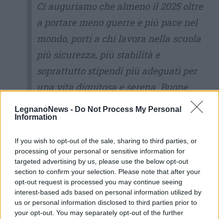
Ci auguriamo che almeno il 2025 oltre
a portare meno guerre e più pace nel
mondo, porti a chi lavora nella scuola
più sicurezza, più stabilità e
soprattutto stipendi più adeguati per
una vita dignitosa e serena. Buone
feste e buon anno a tutto il personale
LegnanoNews -
Do Not Process My Personal
Information
dirigente, docente e ATA del nostro
comprensorio Ticino-Olona.
If you wish to opt-out of the sale, sharing to third parties, or
Pippo Frisone FLC-CGIL Legnano
processing of your personal or sensitive information for
targeted advertising by us, please use the below opt-out
section to confirm your selection. Please note that after your
opt-out request is processed you may continue seeing
interest-based ads based on personal information utilized by
us or personal information disclosed to third parties prior to
your opt-out. You may separately opt-out of the further