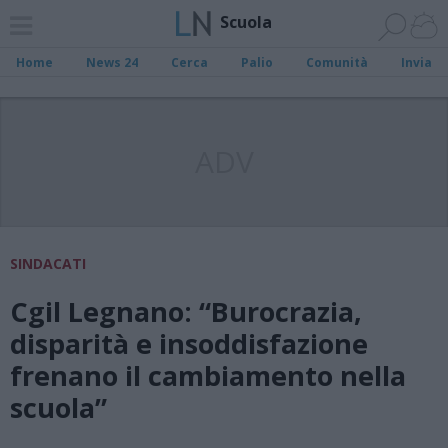
Scuola
Home
News 24
Cerca
Palio
Comunità
Invia
ADV
SINDACATI
Cgil Legnano: “Burocrazia,
disparità e insoddisfazione
frenano il cambiamento nella
scuola”