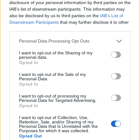
disclosure of your personal information by third parties on the
IAB’s list of downstream participants. This information may
also be disclosed by us to third parties on the
IAB’s List of
Tutti gli eventi
Downstream Participants
that may further disclose it to other
di
agosto
third parties.
Via Confalonieri, 5
Castronno
Personal Data Processing Opt Outs
I want to opt-out of the Sharing of my
personal data.
PIÙ INFORMAZIONI SU
Opted In
pippo frisone
legnano
I want to opt-out of the Sale of my
Personal Data.
Opted In
LEGGI GLI ALTRI ARTICOLI DI
I want to opt-out of processing my
LEGNANO
Personal Data for Targeted Advertising.
Opted In
I want to opt-out of Collection, Use,
Retention, Sale, and/or Sharing of my
Personal Data that Is Unrelated with the
Purposes for which it was collected.
Selezioniamo per te
Opted Out