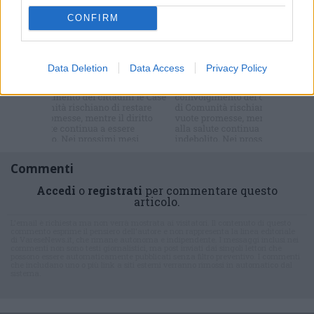
Il meglio di
CONFIRM
Data Deletion
Data Access
Privacy Policy
Iscriviti alla
newsletter
Commenti
Accedi
o
registrati
per commentare questo
articolo.
L'email è richiesta ma non verrà mostrata ai visitatori. Il contenuto di questo
commento esprime il pensiero dell'autore e non rappresenta la linea editoriale
di VareseNews.it, che rimane autonoma e indipendente. I messaggi inclusi nei
commenti non sono testi giornalistici, ma post inviati dai singoli lettori che
possono essere automaticamente pubblicati senza filtro preventivo. I commenti
che includano uno o più link a siti esterni verranno rimossi in automatico dal
sistema.