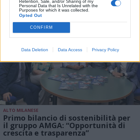
Retention, Sale, and/or Sharing of my
Personal Data that Is Unrelated with the
Purposes for which it was collected.
Opted Out
CONFIRM
Data Deletion
Data Access
Privacy Policy
ALTO MILANESE
Primo bilancio di sostenibilità per
il gruppo AMGA: “Opportunità di
crescita e trasparenza”