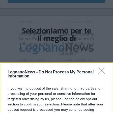
Selezioniamo per te
Il meglio di
Iscriviti alla
newsletter
LegnanoNews -
Do Not Process My Personal
Information
If you wish to opt-out of the sale, sharing to third parties, or
Commenti
processing of your personal or sensitive information for
targeted advertising by us, please use the below opt-out
Accedi
o
registrati
per commentare questo
section to confirm your selection. Please note that after your
articolo.
opt-out request is processed you may continue seeing
L'email è richiesta ma non verrà mostrata ai visitatori. Il contenuto di questo