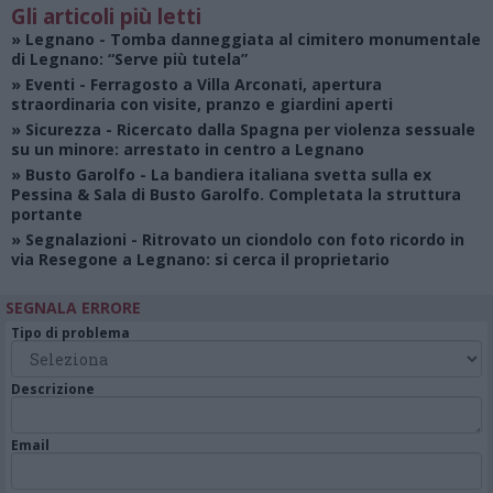
Gli articoli più letti
»
Legnano
- Tomba danneggiata al cimitero monumentale
di Legnano: “Serve più tutela”
»
Eventi
- Ferragosto a Villa Arconati, apertura
straordinaria con visite, pranzo e giardini aperti
»
Sicurezza
- Ricercato dalla Spagna per violenza sessuale
su un minore: arrestato in centro a Legnano
»
Busto Garolfo
- La bandiera italiana svetta sulla ex
Pessina & Sala di Busto Garolfo. Completata la struttura
portante
»
Segnalazioni
- Ritrovato un ciondolo con foto ricordo in
via Resegone a Legnano: si cerca il proprietario
SEGNALA ERRORE
Tipo di problema
Descrizione
Email