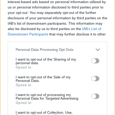
interest-based ads based on personal information utilized by
commento esprime il pensiero dell'autore e non rappresenta la linea editoriale
di VareseNews.it, che rimane autonoma e indipendente. I messaggi inclusi nei
us or personal information disclosed to third parties prior to
commenti non sono testi giornalistici, ma post inviati dai singoli lettori che
possono essere automaticamente pubblicati senza filtro preventivo. I commenti
your opt-out. You may separately opt-out of the further
che includano uno o più link a siti esterni verranno rimossi in automatico dal
disclosure of your personal information by third parties on the
sistema.
IAB’s list of downstream participants. This information may
also be disclosed by us to third parties on the
IAB’s List of
Downstream Participants
that may further disclose it to other
third parties.
Personal Data Processing Opt Outs
I want to opt-out of the Sharing of my
personal data.
Opted In
I want to opt-out of the Sale of my
Personal Data.
Opted In
I want to opt-out of processing my
Personal Data for Targeted Advertising.
Opted In
I want to opt-out of Collection, Use,
ALTRE NOTIZIE DI CASTELLANZA