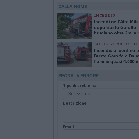
DALLA HOME
INCENDIO
Incendi nell’Alto Mil
dopo Busto Garolfo
bruciano oltre 2mila 
quadrati a Bernate
BUSTO GAROLFO - DA
Incendio al confine t
Busto Garolfo e Dair
fiamme quasi 4.000 m
quadrati di verde
SEGNALA ERRORE
Tipo di problema
Descrizione
Email