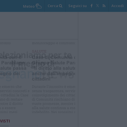
Cerca
Seguici su
Accedi
Meteo
elezioniamo per te
Il meglio di
 VISTI