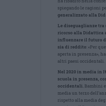
ha ribadito nella conf
spiegando le ragioni p
generalizzato alla Did
Le diseguaglianze tra 
ricorso alla Didattica
influenzare il futuro d
sia di reddito
: «Per qu
aperta in presenza», ha 
altri paesi occidentali.
Nel 2020 in media in I
scuola in presenza, con
occidentali.
Bambini e 
media un terzo dell’anno
rispetto alla media degl