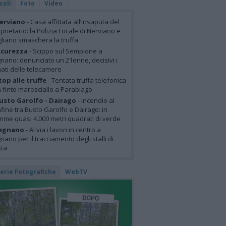
coli
Foto
Video
erviano
- Casa affittata all’insaputa del
prietario: la Polizia Locale di Nerviano e
liano smaschera la truffa
icurezza
- Scippo sul Sempione a
nano: denunciato un 21enne, decisivi i
mati delle telecamere
top alle truffe
- Tentata truffa telefonica
 finto maresciallo a Parabiago
usto Garolfo - Dairago
- Incendio al
fine tra Busto Garolfo e Dairago: in
mme quasi 4.000 metri quadrati di verde
egnano
- Al via i lavori in centro a
nano per il tracciamento degli stalli di
sta
lerie Fotografiche
WebTV