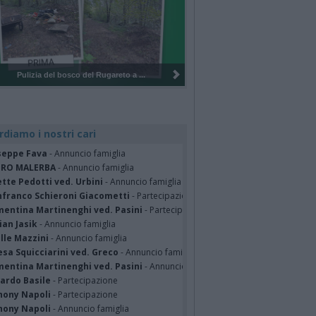
Pulizia del bosco del Rugareto a ...
rdiamo i nostri cari
seppe Fava
- Annuncio famiglia
TRO MALERBA
- Annuncio famiglia
tte Pedotti ved. Urbini
- Annuncio famiglia
nfranco Schieroni Giacometti
- Partecipazione
mentina Martinenghi ved. Pasini
- Partecipazione
ian Jasik
- Annuncio famiglia
lle Mazzini
- Annuncio famiglia
sa Squicciarini ved. Greco
- Annuncio famiglia
mentina Martinenghi ved. Pasini
- Annuncio famiglia
cardo Basile
- Partecipazione
hony Napoli
- Partecipazione
hony Napoli
- Annuncio famiglia