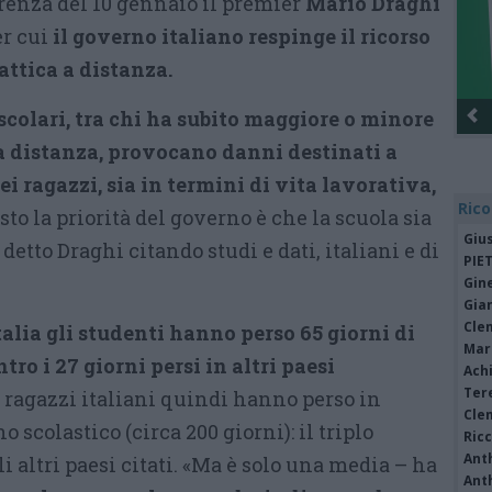
erenza del 10 gennaio il premier
Mario Draghi
er cui
il governo italiano respinge il ricorso
attica a distanza.
scolari, tra chi ha subito maggiore o minore
 a distanza, provocano danni destinati a
ei ragazzi, sia in termini di vita lavorativa,
Rico
esto la priorità del governo è che la scuola sia
Giu
detto Draghi citando studi e dati, italiani e di
PIE
Gine
Gia
Cle
talia gli studenti hanno perso 65 giorni di
Mar
tro i 27 giorni persi in altri paesi
Achi
Tere
ragazzi italiani quindi hanno perso in
Cle
 scolastico (circa 200 giorni): il triplo
Ric
Ant
i altri paesi citati. «Ma è solo una media – ha
Ant