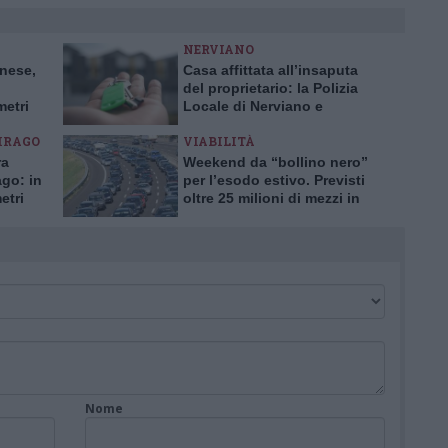
NERVIANO
anese,
Casa affittata all’insaputa
del proprietario: la Polizia
metri
Locale di Nerviano e
Pogliano smaschera la truffa
IRAGO
VIABILITÀ
ra
Weekend da “bollino nero”
ago: in
per l’esodo estivo. Previsti
etri
oltre 25 milioni di mezzi in
viaggio
Nome