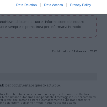
Data Deletion
Data Access
Privacy Policy
nanoNews abbiamo a cuore l'informazione del nostro
ssere sempre in prima linea per informarvi in modo
Pubblicato il 11 Gennaio 2022
ati
per commentare questo articolo.
tatori. Il contenuto di questo commento esprime il pensiero dell'autore e
s.it, che rimane autonoma e indipendente. I messaggi inclusi nei commenti
ingoli lettori che possono essere automaticamente pubblicati senza filtro
nk a siti esterni verranno rimossi in automatico dal sistema.