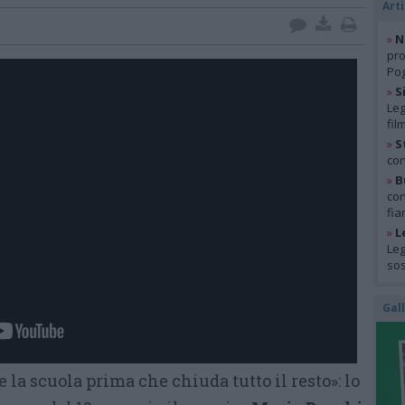
Arti
»
N
pro
Pog
»
S
Leg
fil
»
S
con
»
B
con
fia
»
L
Leg
so
Gal
la scuola prima che chiuda tutto il resto»: lo