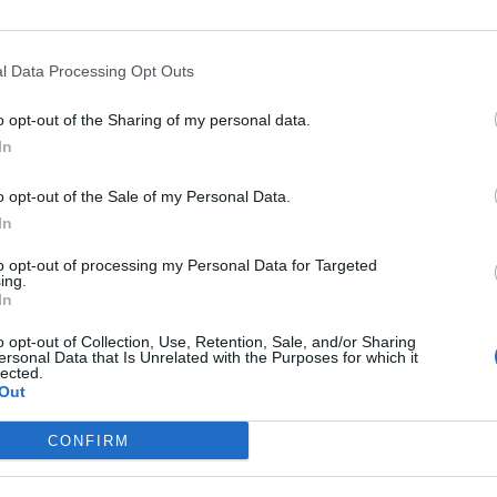
afferma Draghi – Chiudere tutto il resto
e alla situazione di un anno fa, ma non ce
zie alla vaccinazione, non siamo nella
l Data Processing Opt Outs
o anno».
o opt-out of the Sharing of my personal data.
In
o opt-out of the Sale of my Personal Data.
ilanese ancora forme di protesta, ma le scuola resta
In
al Cpia di Legnano, la dirigente Belvedere: “Assente il
to opt-out of processing my Personal Data for Targeted
i va avanti in presenza”
ing.
 Legnano: il Ministero tarda a fornire le Ffp2, la scuola
In
o opt-out of Collection, Use, Retention, Sale, and/or Sharing
ersonal Data that Is Unrelated with the Purposes for which it
lected.
Tutti gli eventi
Out
di
agosto
CONFIRM
Via Confalonieri, 5
Castronno