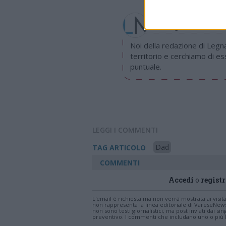
Redazione
info@legnanonews.com
Noi della redazione di Leg
territorio e cerchiamo di e
puntuale.
LEGGI I COMMENTI
Dad
TAG ARTICOLO
COMMENTI
Accedi
o
registr
L'email è richiesta ma non verrà mostrata ai visi
non rappresenta la linea editoriale di VareseNew
non sono testi giornalistici, ma post inviati dai s
preventivo. I commenti che includano uno o più li