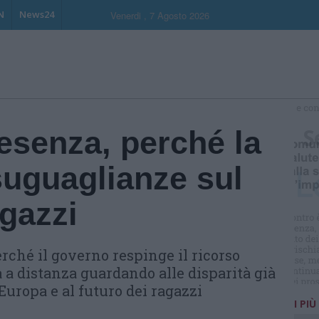
N
News24
Venerdi , 7 Agosto 2026
S
esenza, perché la
suguaglianze sul
agazzi
rché il governo respinge il ricorso
a a distanza guardando alle disparità già
'Europa e al futuro dei ragazzi
I PIÙ