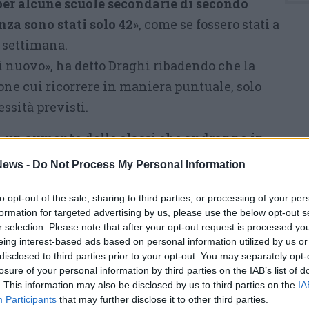
per alcune scuole secondarie di secondo
nza sono stati solo 42
», come se fossero stati a
 settimana.
 nuovo», ha detto Draghi ribadendo che la
ne cui ricorrere in maniera puntuale, solo
ssità previsti.
à un aumento delle classi che andranno in
ttimane
– ha ammesso il Capo del Governo –
e
ews -
Do Not Process My Personal Information
respingere un ricorso generalizzato alla
to opt-out of the sale, sharing to third parties, or processing of your per
formation for targeted advertising by us, please use the below opt-out s
r selection. Please note that after your opt-out request is processed y
sia aperta in presenza e non potrebbe essere
eing interest-based ads based on personal information utilized by us or
a a chiedere ai ragazzi di stare a casa da
disclosed to third parties prior to your opt-out. You may separately opt-
are sport tutto il pomeriggio e andare in
losure of your personal information by third parties on the IAB’s list of
. This information may also be disclosed by us to third parties on the
IA
ha senso chiudere la scuola prima di aver
Participants
that may further disclose it to other third parties.