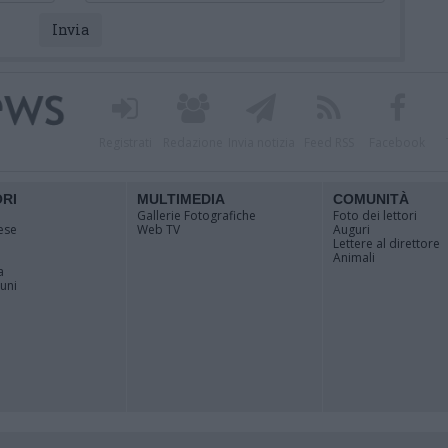
Registrati
Redazione
Invia notizia
Feed RSS
Facebook
ORI
MULTIMEDIA
COMUNITÀ
Gallerie Fotografiche
Foto dei lettori
ese
Web TV
Auguri
Lettere al direttore
Animali
a
muni