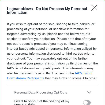
possono essere automaticamente pubblicati senza filtro preventivo. I commenti
che includano uno o più link a siti esterni verranno rimossi in automatico dal
sistema.
LegnanoNews -
Do Not Process My Personal
Information
If you wish to opt-out of the sale, sharing to third parties, or
processing of your personal or sensitive information for
targeted advertising by us, please use the below opt-out
section to confirm your selection. Please note that after your
opt-out request is processed you may continue seeing
interest-based ads based on personal information utilized by
us or personal information disclosed to third parties prior to
your opt-out. You may separately opt-out of the further
disclosure of your personal information by third parties on the
IAB’s list of downstream participants. This information may
also be disclosed by us to third parties on the
IAB’s List of
Downstream Participants
that may further disclose it to other
third parties.
Personal Data Processing Opt Outs
ALTRE NOTIZIE DI LEGNANO
I want to opt-out of the Sharing of my
personal data.