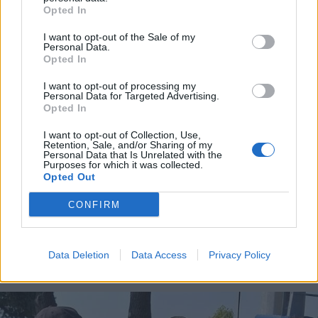
Opted In
I want to opt-out of the Sale of my
Personal Data.
Opted In
I want to opt-out of processing my
Personal Data for Targeted Advertising.
Opted In
I want to opt-out of Collection, Use,
Retention, Sale, and/or Sharing of my
Personal Data that Is Unrelated with the
Purposes for which it was collected.
Opted Out
CONFIRM
ECONOMIA
Carburanti, prorogato fino al 25
agosto lo sconto di 17 centesimi sul
Data Deletion
Data Access
Privacy Policy
gasolio