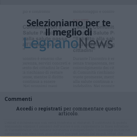
Selezioniamo per te
Il meglio di
Iscriviti alla
newsletter
Commenti
Accedi
o
registrati
per commentare questo
articolo.
L'email è richiesta ma non verrà mostrata ai visitatori. Il contenuto di questo
commento esprime il pensiero dell'autore e non rappresenta la linea editoriale
di VareseNews.it, che rimane autonoma e indipendente. I messaggi inclusi nei
commenti non sono testi giornalistici, ma post inviati dai singoli lettori che