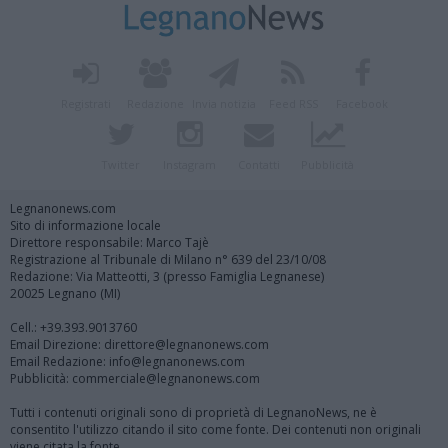
Registrati
Redazione
Invia notizia
Feed RSS
Facebook
Twitter
Instagram
Contatti
Pubblicità
Legnanonews.com
Sito di informazione locale
Direttore responsabile: Marco Tajè
Registrazione al Tribunale di Milano n° 639 del 23/10/08
Redazione: Via Matteotti, 3 (presso Famiglia Legnanese)
20025 Legnano (MI)
Cell.: +39.393.9013760
Email Direzione: direttore@legnanonews.com
Email Redazione: info@legnanonews.com
Pubblicità: commerciale@legnanonews.com
Tutti i contenuti originali sono di proprietà di LegnanoNews, ne è
consentito l'utilizzo citando il sito come fonte. Dei contenuti non originali
viene citata la fonte.