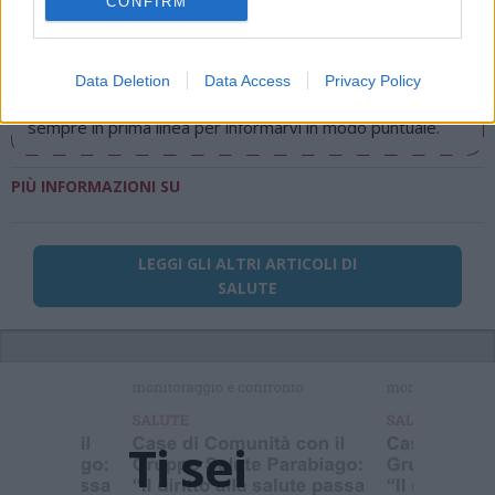
CONFIRM
Redazione
info@legnanonews.com
Noi della redazione di LegnanoNews abbiamo a cuore
Data Deletion
Data Access
Privacy Policy
l'informazione del nostro territorio e cerchiamo di essere
sempre in prima linea per informarvi in modo puntuale.
PIÙ INFORMAZIONI SU
LEGGI GLI ALTRI ARTICOLI DI
SALUTE
Ti sei
perso le