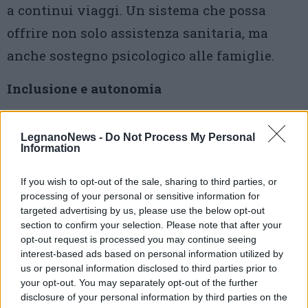
a continui viaggi. Un sistema che possa
offrire non solo assistenza sanitaria, ma
anche sostegno psicologico alle famiglie.
Inclusione e autonomia
Nel racconto di Federica trovano spazio
LegnanoNews -
Do Not Process My Personal
anche le difficoltà quotidiane legate
Information
all’inclusione lavorativa e all’autonomia
If you wish to opt-out of the sale, sharing to third parties, or
delle persone con disabilità. La gestione di
processing of your personal or sensitive information for
una malattia rara può incidere
targeted advertising by us, please use the below opt-out
section to confirm your selection. Please note that after your
profondamente sulla vita sociale e
opt-out request is processed you may continue seeing
interest-based ads based on personal information utilized by
professionale, rendendo ancora più
us or personal information disclosed to third parties prior to
importante la costruzione di reti di supporto.
your opt-out. You may separately opt-out of the further
disclosure of your personal information by third parties on the