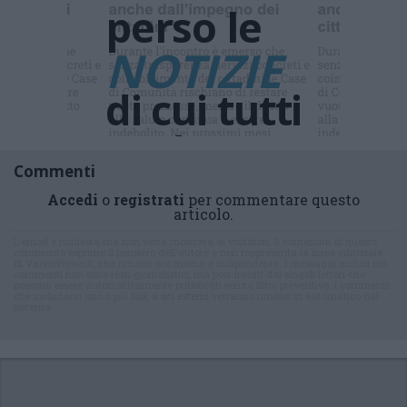
NOTIZIE
di cui tutti
parlano ?
Commenti
Accedi
o
registrati
per commentare questo
articolo.
L'email è richiesta ma non verrà mostrata ai visitatori. Il contenuto di questo
commento esprime il pensiero dell'autore e non rappresenta la linea editoriale
di VareseNews.it, che rimane autonoma e indipendente. I messaggi inclusi nei
commenti non sono testi giornalistici, ma post inviati dai singoli lettori che
possono essere automaticamente pubblicati senza filtro preventivo. I commenti
che includano uno o più link a siti esterni verranno rimossi in automatico dal
sistema.