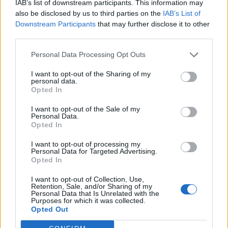
Attraverso Gentian APS, l’obiettivo è dare
IAB’s list of downstream participants. This information may
also be disclosed by us to third parties on the
IAB’s List of
voce a chi convive con la sindrome di
Downstream Participants
that may further disclose it to other
third parties.
Wolfram e promuovere maggiore
consapevolezza su una realtà ancora poco
Personal Data Processing Opt Outs
conosciuta, ma che coinvolge pazienti e
I want to opt-out of the Sharing of my
personal data.
famiglie in tutta Italia.
Opted In
I want to opt-out of the Sale of my
Personal Data.
Opted In
I want to opt-out of processing my
Personal Data for Targeted Advertising.
Opted In
Tutti gli eventi
I want to opt-out of Collection, Use,
Retention, Sale, and/or Sharing of my
di
agosto
Personal Data that Is Unrelated with the
Via Confalonieri, 5
Purposes for which it was collected.
Castronno
Opted Out