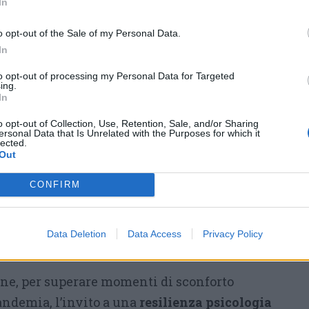
In
on quanto accaduto nel mondo
».
o opt-out of the Sale of my Personal Data.
tività medica ha rappresentato una negatività
In
f. Mazzone, che dalla dott.ssa Collovà,
to opt-out of processing my Personal Data for Targeted
to ai malati oncologici, tra i più esposti al
ing.
In
 ambulatori, l’interruzione dei controlli, la
o opt-out of Collection, Use, Retention, Sale, and/or Sharing
urni, la sospensione delle terapie hanno sono
ersonal Data that Is Unrelated with the Purposes for which it
lected.
anti in Oncologia, da qui la proposta della
Out
«
netta separazione dei percorsi fra ospedali
,
CONFIRM
tenza per pazienti covid e quelli per pazienti
nsabile anche un
ripartenza immediata dei
ng
, se ne sono persi più di 2milioni, unita
Data Deletion
Data Access
Privacy Policy
rammi strutturati di telemedicina».
ine, per superare momenti di sconforto
andemia, l’invito a una
resilienza psicologia