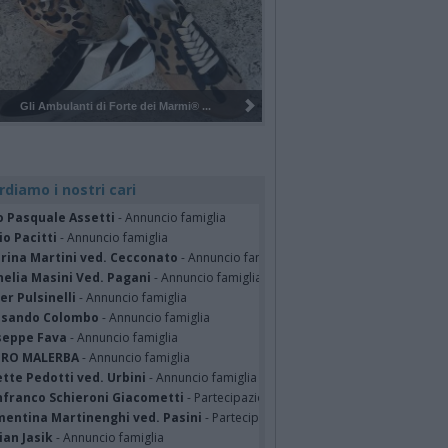
Pulizia del bosco del Rugareto a ...
rdiamo i nostri cari
o Pasquale Assetti
- Annuncio famiglia
o Pacitti
- Annuncio famiglia
erina Martini ved. Cecconato
- Annuncio famiglia
nelia Masini Ved. Pagani
- Annuncio famiglia
er Pulsinelli
- Annuncio famiglia
ssando Colombo
- Annuncio famiglia
seppe Fava
- Annuncio famiglia
TRO MALERBA
- Annuncio famiglia
tte Pedotti ved. Urbini
- Annuncio famiglia
nfranco Schieroni Giacometti
- Partecipazione
mentina Martinenghi ved. Pasini
- Partecipazione
ian Jasik
- Annuncio famiglia