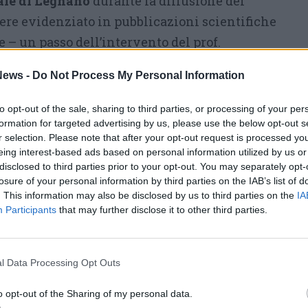
ale di Legnano
durante la diffusione del
ssere evidenziato in pubblicazioni scientifiche
e – un passo dell’intervento del prof.
difficile che ha comunque evidenziato
ews -
Do Not Process My Personal Information
iazionismo e del suo contributo nell’ascolto e
ienti. Non solo, abbiamo attivato un nuovo
to opt-out of the sale, sharing to third parties, or processing of your per
che ha aperto strade verso un futuro di
formation for targeted advertising by us, please use the below opt-out s
r selection. Please note that after your opt-out request is processed y
iche mediche ed informatiche che
eing interest-based ads based on personal information utilized by us or
n paziente a distanza».
disclosed to third parties prior to your opt-out. You may separately opt-
losure of your personal information by third parties on the IAB’s list of
ggior rilievo è stata evidenziato in materia di
. This information may also be disclosed by us to third parties on the
IA
Participants
that may further disclose it to other third parties.
nto che pone l’ospedale di Legnano in cima
ura del virus: «Nel 2020 – così il prof. Mazzone
nti in meno rispetto i decessi della media
l Data Processing Opt Outs
 2021 l’anno in cui l’impegno e il sacrificio
o opt-out of the Sharing of my personal data.
 stato premiato
dal 50% in meno di morti, se