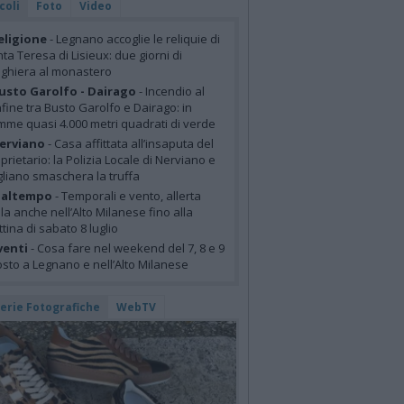
coli
Foto
Video
eligione
- Legnano accoglie le reliquie di
ta Teresa di Lisieux: due giorni di
ghiera al monastero
usto Garolfo - Dairago
- Incendio al
fine tra Busto Garolfo e Dairago: in
mme quasi 4.000 metri quadrati di verde
erviano
- Casa affittata all’insaputa del
prietario: la Polizia Locale di Nerviano e
liano smaschera la truffa
altempo
- Temporali e vento, allerta
lla anche nell’Alto Milanese fino alla
tina di sabato 8 luglio
venti
- Cosa fare nel weekend del 7, 8 e 9
sto a Legnano e nell’Alto Milanese
lerie Fotografiche
WebTV