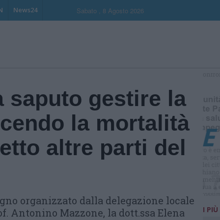
N
News24
Sabato , 8 Agosto 2026
S
 saputo gestire la
cendo la mortalità
tto altre parti del
gno organizzato dalla delegazione locale
I PIÙ
rof. Antonino Mazzone, la dott.ssa Elena