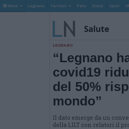
Menù
Legnano
Territori
Palio
Eventi
Sport
V
Salute
LEGNANO
“Legnano ha
covid19 ridu
del 50% rispe
mondo”
Il dato emerge da un conve
della LILT con relatori il p