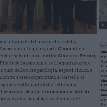
e informale del neo direttore della
Rico
l’ospedale di Legnano, d
ott. Gianandrea
Nin
icembre subentrerà al
dottor Giovanni Ferrari
,
Mari
Alv
“Effetti della pandemia sull’organizzazione
Cor
 cura delle altre patologia, aspetti clinici e
Valt
Ale
incontro è stato organizzato al Castello di
Giu
Legnano nell’ambito della settimana
PIE
Gine
ilizzazione ed alla informzione
su
stili di
Gia
 prevenzione oncologica al femminile.
Cle
Mar