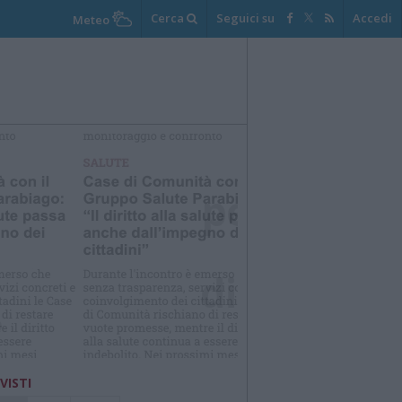
Cerca
Seguici su
Accedi
Meteo
elezioniamo per te
Il meglio di
 VISTI