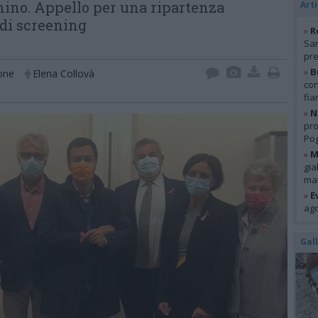
mmino. Appello per una ripartenza
Arti
di screening
»
R
San
pre
»
B
one
Elena Collovà
con
fia
»
N
pro
Pog
»
M
gia
mat
»
E
ago
Gal