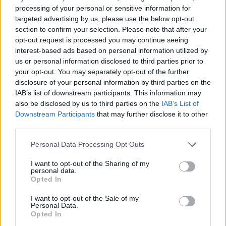
un coro di voci piene di passione e vita, ma
processing of your personal or sensitive information for
targeted advertising by us, please use the below opt-out
anche di rabbia e dolore. Un romanzo di ferite
section to confirm your selection. Please note that after your
opt-out request is processed you may continue seeing
e di balsami, di speranza e disperazione.
interest-based ads based on personal information utilized by
Maurizio de Giovanni ci ha fatto
us or personal information disclosed to third parties prior to
your opt-out. You may separately opt-out of the further
innnamorare anche questa volta
.
disclosure of your personal information by third parties on the
IAB’s list of downstream participants. This information may
also be disclosed by us to third parties on the
IAB’s List of
Downstream Participants
that may further disclose it to other
third parties.
Personal Data Processing Opt Outs
I want to opt-out of the Sharing of my
personal data.
Opted In
Tutti gli eventi
I want to opt-out of the Sale of my
di
agosto
Personal Data.
Via Confalonieri, 5
Opted In
Castronno