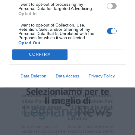
I want to opt-out of processing my
Personal Data for Targeted Advertising.
Opted In
PIÙ INFORMAZIONI SU
I want to opt-out of Collection, Use,
galleria del libro
libro sul comodino
amanda colombo
Retention, Sale, and/or Sharing of my
Personal Data that Is Unrelated with the
Purposes for which it was collected.
Opted Out
LEGGI GLI ALTRI ARTICOLI DI
LIBRO SUL COMODINO
CONFIRM
Data Deletion
Data Access
Privacy Policy
Selezioniamo per te
Il meglio di