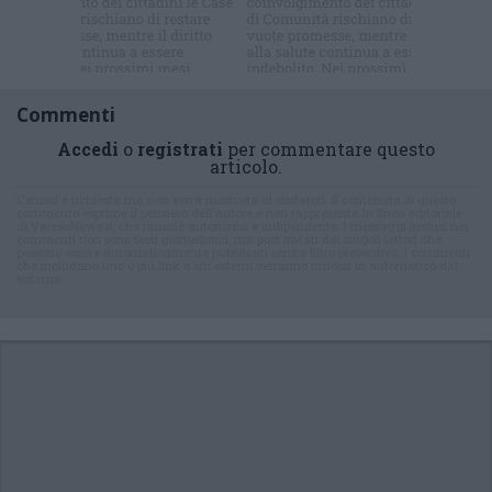
Commenti
Accedi
o
registrati
per commentare questo
articolo.
L'email è richiesta ma non verrà mostrata ai visitatori. Il contenuto di questo
commento esprime il pensiero dell'autore e non rappresenta la linea editoriale
di VareseNews.it, che rimane autonoma e indipendente. I messaggi inclusi nei
commenti non sono testi giornalistici, ma post inviati dai singoli lettori che
possono essere automaticamente pubblicati senza filtro preventivo. I commenti
che includano uno o più link a siti esterni verranno rimossi in automatico dal
sistema.