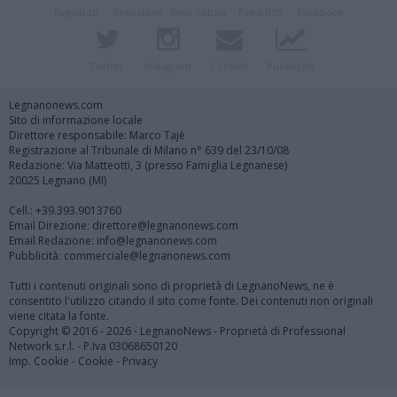
Registrati
Redazione
Invia notizia
Feed RSS
Facebook
Twitter
Instagram
Contatti
Pubblicità
Legnanonews.com
Sito di informazione locale
Direttore responsabile: Marco Tajè
Registrazione al Tribunale di Milano n° 639 del 23/10/08
Redazione: Via Matteotti, 3 (presso Famiglia Legnanese)
20025 Legnano (MI)
Cell.: +39.393.9013760
Email Direzione: direttore@legnanonews.com
Email Redazione: info@legnanonews.com
Pubblicità: commerciale@legnanonews.com
Tutti i contenuti originali sono di proprietà di LegnanoNews, ne è
consentito l'utilizzo citando il sito come fonte. Dei contenuti non originali
viene citata la fonte.
Copyright © 2016 - 2026 - LegnanoNews - Proprietà di Professional
Network s.r.l. - P.Iva 03068650120
Imp. Cookie
-
Cookie
-
Privacy