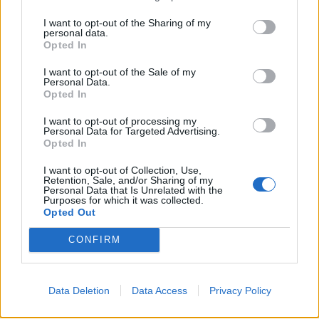
di
agosto
I want to opt-out of the Sharing of my
Via Confalonieri, 5
personal data.
Castronno
Opted In
I want to opt-out of the Sale of my
Marco Tajè
Personal Data.
direttore@legnanonews.com
Opted In
Noi di LegnanoNews abbiamo a cuore l'informazione del
I want to opt-out of processing my
Personal Data for Targeted Advertising.
nostro territorio e cerchiamo di essere sempre in prima
Opted In
linea per informarvi in modo puntuale.
I want to opt-out of Collection, Use,
Retention, Sale, and/or Sharing of my
PIÙ INFORMAZIONI SU
Personal Data that Is Unrelated with the
Purposes for which it was collected.
elezioni amministrative 2020
Opted Out
elezioni amministrative 2020 legnano
franco brumana
CONFIRM
franco colombo
LEGGI GLI ALTRI ARTICOLI DI
Data Deletion
Data Access
Privacy Policy
LEGNANO