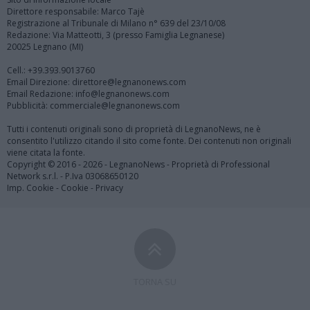
Direttore responsabile: Marco Tajè
Registrazione al Tribunale di Milano n° 639 del 23/10/08
Redazione: Via Matteotti, 3 (presso Famiglia Legnanese)
20025 Legnano (MI)
Cell.: +39.393.9013760
Email Direzione: direttore@legnanonews.com
Email Redazione: info@legnanonews.com
Pubblicità: commerciale@legnanonews.com
Tutti i contenuti originali sono di proprietà di LegnanoNews, ne è
consentito l'utilizzo citando il sito come fonte. Dei contenuti non originali
viene citata la fonte.
Copyright © 2016 - 2026 - LegnanoNews - Proprietà di Professional
Network s.r.l. - P.Iva 03068650120
Imp. Cookie
-
Cookie
-
Privacy
TORNA SU