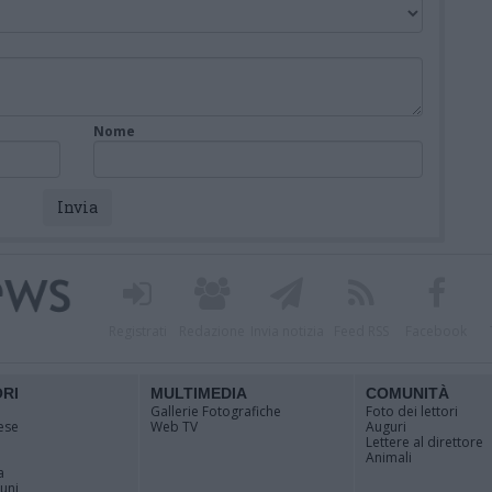
Nome
Registrati
Redazione
Invia notizia
Feed RSS
Facebook
ORI
MULTIMEDIA
COMUNITÀ
Gallerie Fotografiche
Foto dei lettori
ese
Web TV
Auguri
Lettere al direttore
Animali
a
muni