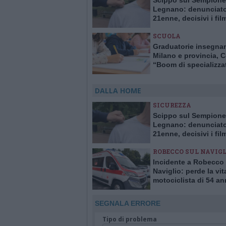
Scippo sul Sempione
Legnano: denunciat
21enne, decisivi i fil
delle telecamere
SCUOLA
Graduatorie insegna
Milano e provincia, C
“Boom di specializzat
sostegno. Carenze al
primaria, esubero all
DALLA HOME
superiori”
SICUREZZA
Scippo sul Sempione
Legnano: denunciat
21enne, decisivi i fil
delle telecamere
ROBECCO SUL NAVIGL
Incidente a Robecco 
Naviglio: perde la vit
motociclista di 54 an
SEGNALA ERRORE
Tipo di problema