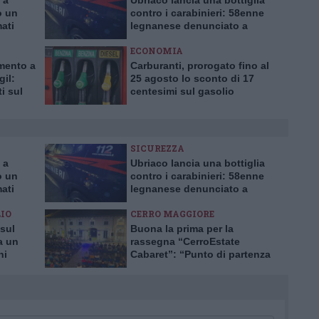
 a
Ubriaco lancia una bottiglia
o un
contro i carabinieri: 58enne
mati
legnanese denunciato a
Buscate
ECONOMIA
mento a
Carburanti, prorogato fino al
gil:
25 agosto lo sconto di 17
i sul
centesimi sul gasolio
la
e
SICUREZZA
 a
Ubriaco lancia una bottiglia
o un
contro i carabinieri: 58enne
mati
legnanese denunciato a
Buscate
IO
CERRO MAGGIORE
sul
Buona la prima per la
a un
rassegna “CerroEstate
ni
Cabaret”: “Punto di partenza
per il futuro”