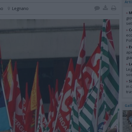
Arti
no
Legnano
»
M
gio
se
»
C
eco
Pol
»
E
ape
gia
»
L
Leg
so
»
S
in 
tra
Gal