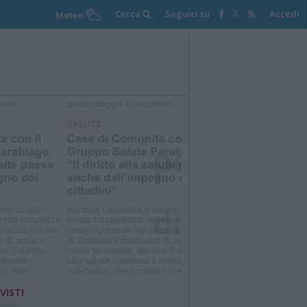
Cerca
Seguici su
Accedi
Meteo
elezioniamo per te
Il meglio di
 VISTI