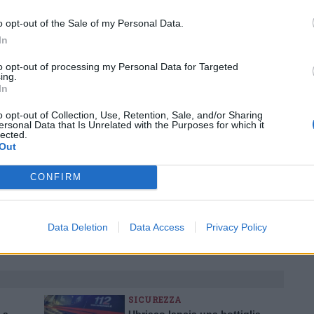
ws.com
o opt-out of the Sale of my Personal Data.
 a cuore l'informazione del nostro territorio e
In
in prima linea per informarvi con attenzione.
to opt-out of processing my Personal Data for Targeted
ing.
In
Pubblicato il 11 Maggio 2026
o opt-out of Collection, Use, Retention, Sale, and/or Sharing
ersonal Data that Is Unrelated with the Purposes for which it
lected.
Out
zioni 2026 Legnano
CONFIRM
ati
per commentare questo articolo.
Data Deletion
Data Access
Privacy Policy
tatori. Il contenuto di questo commento esprime il pensiero dell'autore e
s.it, che rimane autonoma e indipendente. I messaggi inclusi nei commenti
ingoli lettori che possono essere automaticamente pubblicati senza filtro
nk a siti esterni verranno rimossi in automatico dal sistema.
SICUREZZA