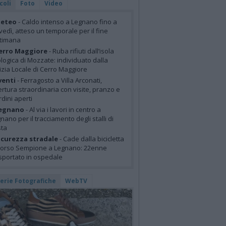
coli
Foto
Video
eteo
- Caldo intenso a Legnano fino a
vedì, atteso un temporale per il fine
ttimana
erro Maggiore
- Ruba rifiuti dall’isola
logica di Mozzate: individuato dalla
izia Locale di Cerro Maggiore
venti
- Ferragosto a Villa Arconati,
rtura straordinaria con visite, pranzo e
rdini aperti
egnano
- Al via i lavori in centro a
nano per il tracciamento degli stalli di
sta
icurezza stradale
- Cade dalla bicicletta
corso Sempione a Legnano: 22enne
sportato in ospedale
lerie Fotografiche
WebTV