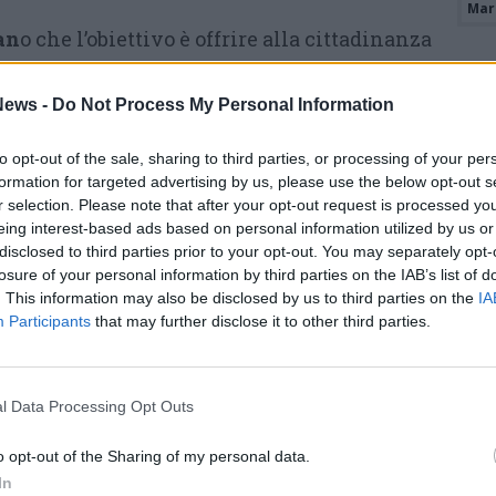
Mari
an
o che l’obiettivo è offrire alla cittadinanza
noscere proposte e visioni dei candidati
egnano. «Metteremo al centro dell’azione
ews -
Do Not Process My Personal Information
o dignitoso, la coesione sociale e la tutela
to opt-out of the sale, sharing to third parties, or processing of your per
ndo il ruolo del welfare locale come
formation for targeted advertising by us, please use the below opt-out s
inclusione. L’appuntamento è aperto alla
r selection. Please note that after your opt-out request is processed y
eing interest-based ads based on personal information utilized by us or
ciazioni, al mondo del lavoro e del
disclosed to third parties prior to your opt-out. You may separately opt-
losure of your personal information by third parties on the IAB’s list of
. This information may also be disclosed by us to third parties on the
IA
Participants
that may further disclose it to other third parties.
Tutti gli eventi
di
agosto
Via Confalonieri, 5
Castronno
l Data Processing Opt Outs
o opt-out of the Sharing of my personal data.
In