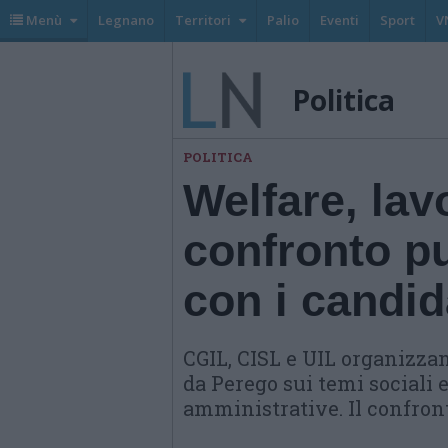
Menù
Legnano
Territori
Palio
Eventi
Sport
V
Politica
POLITICA
Welfare, lav
confronto p
con i candid
CGIL, CISL e UIL organizza
da Perego sui temi sociali e
amministrative. Il confront