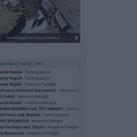
Pulizia del bosco del Rugareto a ...
rdiamo i nostri cari
cardo Basile
- Partecipazione
hony Napoli
- Partecipazione
hony Napoli
- Annuncio famiglia
nfranco Schieroni Giacometti
- Annuncio famiglia
i Codini
- Annuncio famiglia
cardo Basile
- Annuncio famiglia
A MALINVERNO ved. TETTAMANTI
- Annuncio famiglia
a Panisi ved. Bianchi
- Partecipazione
RO SPIGAROLO
- Annuncio famiglia
a Pia Volpe ved. Pilutti
- Annuncio famiglia
io Barlascini
- Annuncio famiglia