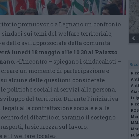
erritorio promuovono a Legnano un confronto
 sindaci sui temi del welfare territoriale,
Gli Ambulanti di Forte dei Marmi® ...
o e dello sviluppo sociale della comunità
terrà lunedì 18 maggio alle 10.30 al Palazzo
nano. «
L’incontro – spiegano i sindacalisti –
Rico
di creare un momento di partecipazione e
Ric
su alcune delle questioni considerate
Ant
Ant
lle politiche sociali ai servizi alla persona,
Gia
 sviluppo del territorio. Durante l’iniziativa
Luig
Ric
 legati alla contrattazione sociale e alle
ROS
 centro del dibattito ci saranno il sostegno
Mari
MAU
 trasporti, la sicurezza sul lavoro,
Mari
 e il welfare locale».
Fulv