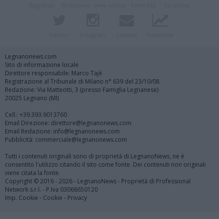
Registrati
Redazione
Invia notizia
Feed RSS
Facebook
Twitter
Instagram
Contatti
Pubblicità
Legnanonews.com
Sito di informazione locale
Direttore responsabile: Marco Tajè
Registrazione al Tribunale di Milano n° 639 del 23/10/08
Redazione: Via Matteotti, 3 (presso Famiglia Legnanese)
20025 Legnano (MI)
Cell.: +39.393.9013760
Email Direzione: direttore@legnanonews.com
Email Redazione: info@legnanonews.com
Pubblicità: commerciale@legnanonews.com
Tutti i contenuti originali sono di proprietà di LegnanoNews, ne è
consentito l'utilizzo citando il sito come fonte. Dei contenuti non originali
viene citata la fonte.
Copyright © 2016 - 2026 - LegnanoNews - Proprietà di Professional
Network s.r.l. - P.Iva 03068650120
Imp. Cookie
-
Cookie
-
Privacy