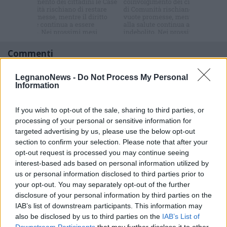
newsletter
Commenti
Accedi
o
registrati
per commentare questo
articolo.
LegnanoNews -
Do Not Process My Personal
Information
L'email è richiesta ma non verrà mostrata ai visitatori. Il contenuto di questo
commento esprime il pensiero dell'autore e non rappresenta la linea editoriale
di VareseNews.it, che rimane autonoma e indipendente. I messaggi inclusi nei
If you wish to opt-out of the sale, sharing to third parties, or
commenti non sono testi giornalistici, ma post inviati dai singoli lettori che
possono essere automaticamente pubblicati senza filtro preventivo. I commenti
processing of your personal or sensitive information for
che includano uno o più link a siti esterni verranno rimossi in automatico dal
sistema.
targeted advertising by us, please use the below opt-out
section to confirm your selection. Please note that after your
opt-out request is processed you may continue seeing
interest-based ads based on personal information utilized by
us or personal information disclosed to third parties prior to
your opt-out. You may separately opt-out of the further
disclosure of your personal information by third parties on the
IAB’s list of downstream participants. This information may
also be disclosed by us to third parties on the
IAB’s List of