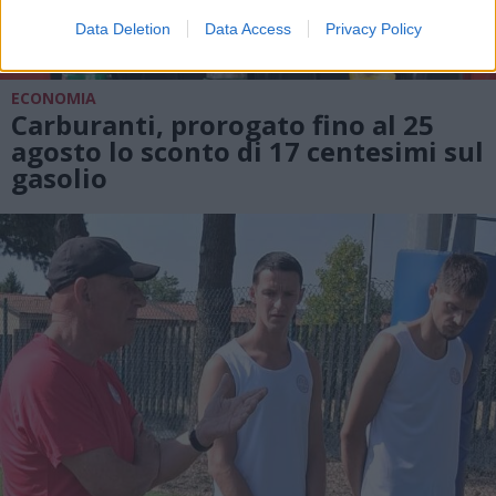
Data Deletion
Data Access
Privacy Policy
ECONOMIA
Carburanti, prorogato fino al 25
agosto lo sconto di 17 centesimi sul
gasolio