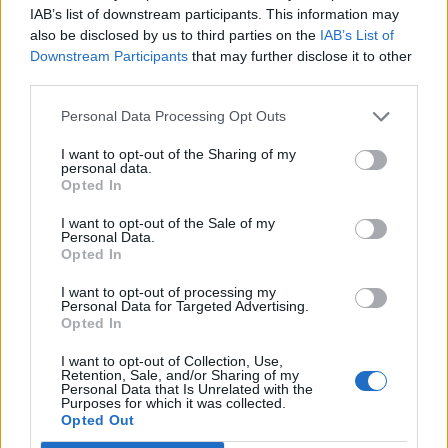
liste civiche che sosterranno la candidatura
IAB’s list of downstream participants. This information may
also be disclosed by us to third parties on the
IAB’s List of
di Fratus.
Downstream Participants
that may further disclose it to other
third parties.
GIORGIA WIZEMANN
(Immagini a cura di
Personal Data Processing Opt Outs
LUIGI FRIGO
)
I want to opt-out of the Sharing of my
personal data.
Opted In
I want to opt-out of the Sale of my
Personal Data.
Opted In
I want to opt-out of processing my
Tutti gli eventi
Personal Data for Targeted Advertising.
Opted In
di
agosto
Via Confalonieri, 5
I want to opt-out of Collection, Use,
Castronno
Retention, Sale, and/or Sharing of my
Personal Data that Is Unrelated with the
Purposes for which it was collected.
Redazione
Opted Out
info@legnanonews.com