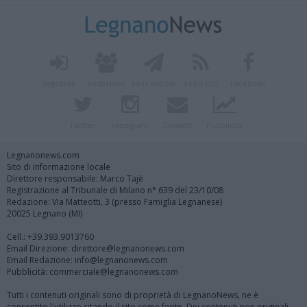
Registrati
Redazione
Invia notizia
Feed RSS
Facebook
Twitter
Instagram
Contatti
Pubblicità
Legnanonews.com
Sito di informazione locale
Direttore responsabile: Marco Tajè
Registrazione al Tribunale di Milano n° 639 del 23/10/08
Redazione: Via Matteotti, 3 (presso Famiglia Legnanese)
20025 Legnano (MI)
Cell.: +39.393.9013760
Email Direzione: direttore@legnanonews.com
Email Redazione: info@legnanonews.com
Pubblicità: commerciale@legnanonews.com
Tutti i contenuti originali sono di proprietà di LegnanoNews, ne è
consentito l'utilizzo citando il sito come fonte. Dei contenuti non originali