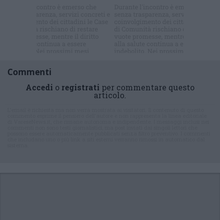
Commenti
Accedi
o
registrati
per commentare questo
articolo.
L'email è richiesta ma non verrà mostrata ai visitatori. Il contenuto di questo
commento esprime il pensiero dell'autore e non rappresenta la linea editoriale
di VareseNews.it, che rimane autonoma e indipendente. I messaggi inclusi nei
commenti non sono testi giornalistici, ma post inviati dai singoli lettori che
possono essere automaticamente pubblicati senza filtro preventivo. I commenti
che includano uno o più link a siti esterni verranno rimossi in automatico dal
sistema.