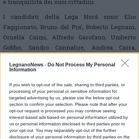
e tranquillità dei suoi cittadini
I candidati della Lega Nord sono: Elio
Faggionato, Bruno del Pra’, Roberto Legnani,
Ornella Caimi, Alfredo Garofano, Umberto
Gobbo, Sandro Cannalire, Andrea Carra,
Romualdo Cirillo, Alessandra Faiella,
LegnanoNews -
Do Not Process My Personal
Floriana Fantini, Maurizio Franza, Virginia
Information
Grimi, Vincenzo Godano (detto Tropea),
If you wish to opt-out of the sale, sharing to third parties, or
Sergio Guidali, Felice Maino, Alice Meietta,
processing of your personal or sensitive information for
Giorgio Moroni, Luca Oldani, Stefania
targeted advertising by us, please use the below opt-out
section to confirm your selection. Please note that after your
Pagnotta, Nadia Prandoni, Mario Proverbio,
opt-out request is processed you may continue seeing
interest-based ads based on personal information utilized by
Omar Sciacca, Piero Edilio Testa (detto Jody).
us or personal information disclosed to third parties prior to
your opt-out. You may separately opt-out of the further
Settimana prossima saranno rese note le due
disclosure of your personal information by third parties on the