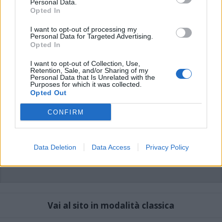
Personal Data.
possono essere automaticamente pubblicati senza filtro preventivo. I commenti
che includano uno o più link a siti esterni verranno rimossi in automatico dal
Opted In
sistema.
I want to opt-out of processing my
Personal Data for Targeted Advertising.
Opted In
I want to opt-out of Collection, Use,
Retention, Sale, and/or Sharing of my
Personal Data that Is Unrelated with the
Purposes for which it was collected.
Opted Out
CONFIRM
Data Deletion
Data Access
Privacy Policy
Vai al sito in modalità classica