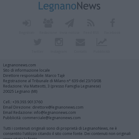
Registrati
Redazione
Invia notizia
Feed RSS
Facebook
Twitter
Instagram
Contatti
Pubblicità
Legnanonews.com
Sito di informazione locale
Direttore responsabile: Marco Tajè
Registrazione al Tribunale di Milano n° 639 del 23/10/08
Redazione: Via Matteotti, 3 (presso Famiglia Legnanese)
20025 Legnano (MI)
Cell.: +39.393.9013760
Email Direzione: direttore@legnanonews.com
Email Redazione: info@legnanonews.com
Pubblicità: commerciale@legnanonews.com
Tutti i contenuti originali sono di proprietà di LegnanoNews, ne è
consentito l'utilizzo citando il sito come fonte. Dei contenuti non originali
viene citata la fonte.