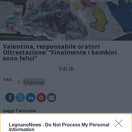
Valentina, responsabile oratori
Oltrestazione: “Finalmente i bambini
sono felici”
2 di 16
TAG
Legnano
Leggi l'articolo:
Valentina, responsabile oratori Oltrestazione:
“Finalmente i bambini sono davvero felici”
LegnanoNews -
Do Not Process My Personal
Information