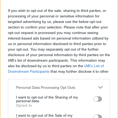
If you wish to opt-out of the sale, sharing to third parties, or
processing of your personal or sensitive information for
targeted advertising by us, please use the below opt-out
section to confirm your selection. Please note that after your
opt-out request is processed you may continue seeing
interest-based ads based on personal information utilized by
us or personal information disclosed to third parties prior to
your opt-out. You may separately opt-out of the further
disclosure of your personal information by third parties on the
IAB’s list of downstream participants. This information may
also be disclosed by us to third parties on the
IAB’s List of
Downstream Participants
that may further disclose it to other
third parties.
Commenti
Personal Data Processing Opt Outs
Accedi
o
registrati
per commentare questo
I want to opt-out of the Sharing of my
articolo.
personal data.
Opted In
L'email è richiesta ma non verrà mostrata ai visitatori. Il contenuto di questo
commento esprime il pensiero dell'autore e non rappresenta la linea editoriale
di VareseNews.it, che rimane autonoma e indipendente. I messaggi inclusi nei
I want to opt-out of the Sale of my
commenti non sono testi giornalistici, ma post inviati dai singoli lettori che