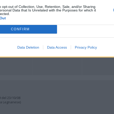
Registrati
Redazione
Invia notizia
Feed RSS
Facebook
o opt-out of Collection, Use, Retention, Sale, and/or Sharing
ersonal Data that Is Unrelated with the Purposes for which it
lected.
Out
ORI
MULTIMEDIA
COMUNITÀ
Gallerie Fotografiche
Foto dei lettori
ese
Web TV
Auguri
CONFIRM
Lettere al direttore
Animali
a
muni
Data Deletion
Data Access
Privacy Policy
9 del 23/10/08
lia Legnanese)