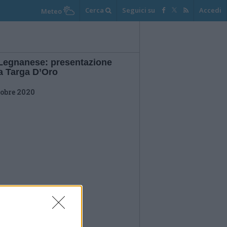
Cerca
Seguici su
Accedi
Meteo
Legnanese: presentazione
la Targa D’Oro
tobre 2020