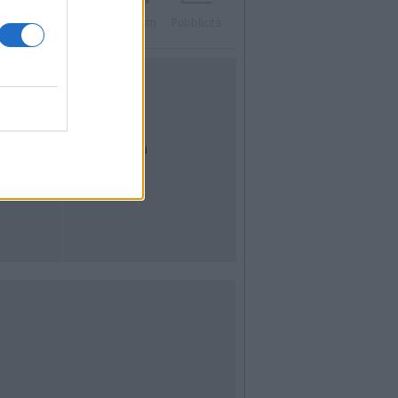
Twitter
Instagram
Contatti
Pubblicità
UTILITÀ
Dal Territorio
Meteo
Archivio
Tag
News24
Articoli più letti