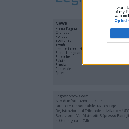
I want t
of my P
was col
Opted 
NEWS
TERRIT
Prima Pagina
Legnano
Cronaca
Alto Milan
Politica
Rhodense
Economia
Varesotto
Eventi
Lombardi
Lettere in redazione
Tutti i co
Palio di Legnano
Rubriche
Salute
Scuola
Editoriale
Sport
Legnanonews.com
Sito di informazione locale
Direttore responsabile: Marco Tajè
Registrazione al Tribunale di Milano n° 63
Redazione: Via Matteotti, 3 (presso Famig
20025 Legnano (MI)