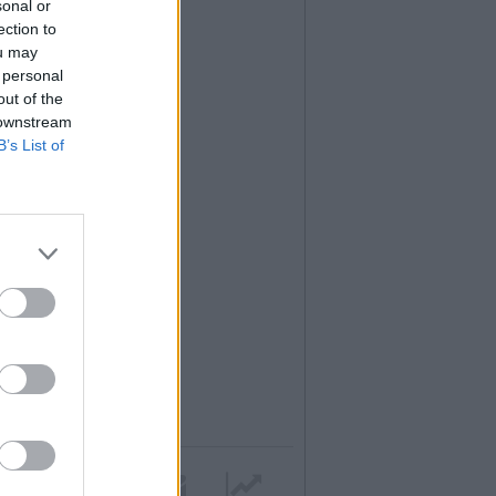
sonal or
ection to
ou may
 personal
out of the
 downstream
B’s List of