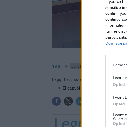
If you wish 
sensitive in
confirm you
continue se
information 
further disc
participants
Downstream 
Persona
US Legnanese
TAG
I want t
Leggi l'articolo:
Opted 
Il campione regionale Allievi sa
I want t
Opted 
I want 
Advertis
Opted 