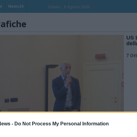
N
News24
Sabato , 8 Agosto 2026
rafiche
US 
del
7 Ot
ews -
Do Not Process My Personal Information