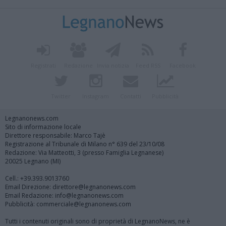
Registrati
Redazione
Invia notizia
Feed RSS
Facebook
Twitter
Instagram
Contatti
Pubblicità
Legnanonews.com
Sito di informazione locale
Direttore responsabile: Marco Tajè
Registrazione al Tribunale di Milano n° 639 del 23/10/08
Redazione: Via Matteotti, 3 (presso Famiglia Legnanese)
20025 Legnano (MI)
Cell.: +39.393.9013760
Email Direzione: direttore@legnanonews.com
Email Redazione: info@legnanonews.com
Pubblicità: commerciale@legnanonews.com
Tutti i contenuti originali sono di proprietà di LegnanoNews, ne è