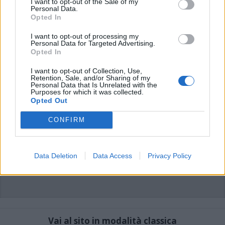
I want to opt-out of the Sale of my
di VareseNews.it, che rimane autonoma e indipendente. I messaggi inclusi nei
Personal Data.
commenti non sono testi giornalistici, ma post inviati dai singoli lettori che
Opted In
possono essere automaticamente pubblicati senza filtro preventivo. I commenti
che includano uno o più link a siti esterni verranno rimossi in automatico dal
sistema.
I want to opt-out of processing my
Personal Data for Targeted Advertising.
Opted In
I want to opt-out of Collection, Use,
Retention, Sale, and/or Sharing of my
Personal Data that Is Unrelated with the
Purposes for which it was collected.
Opted Out
CONFIRM
Data Deletion
Data Access
Privacy Policy
Vai al sito in modalità classica