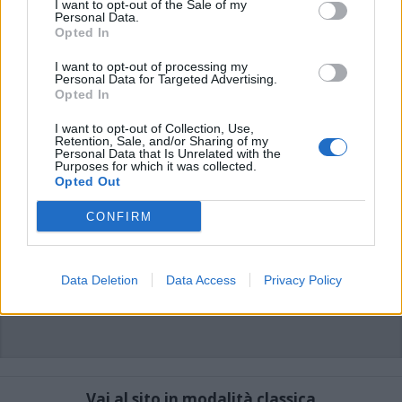
commento esprime il pensiero dell'autore e non rappresenta la linea editoriale
I want to opt-out of the Sale of my
di VareseNews.it, che rimane autonoma e indipendente. I messaggi inclusi nei
Personal Data.
commenti non sono testi giornalistici, ma post inviati dai singoli lettori che
Opted In
possono essere automaticamente pubblicati senza filtro preventivo. I commenti
che includano uno o più link a siti esterni verranno rimossi in automatico dal
sistema.
I want to opt-out of processing my
Personal Data for Targeted Advertising.
Opted In
I want to opt-out of Collection, Use,
Retention, Sale, and/or Sharing of my
Personal Data that Is Unrelated with the
Purposes for which it was collected.
Opted Out
CONFIRM
Data Deletion
Data Access
Privacy Policy
Vai al sito in modalità classica