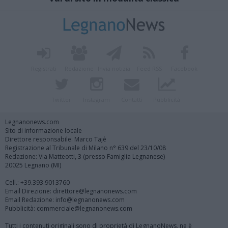
Registrati
Redazione
Invia notizia
Feed RSS
Facebook
Twitter
Instagram
Contatti
Pubblicità
Legnanonews.com
Sito di informazione locale
Direttore responsabile: Marco Tajè
Registrazione al Tribunale di Milano n° 639 del 23/10/08
Redazione: Via Matteotti, 3 (presso Famiglia Legnanese)
20025 Legnano (MI)
Cell.: +39.393.9013760
Email Direzione: direttore@legnanonews.com
Email Redazione: info@legnanonews.com
Pubblicità: commerciale@legnanonews.com
Tutti i contenuti originali sono di proprietà di LegnanoNews, ne è