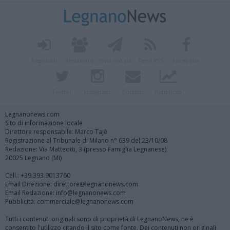
Registrati
Redazione
Invia notizia
Feed RSS
Facebook
Twitter
Instagram
Contatti
Pubblicità
Legnanonews.com
Sito di informazione locale
Direttore responsabile: Marco Tajè
Registrazione al Tribunale di Milano n° 639 del 23/10/08
Redazione: Via Matteotti, 3 (presso Famiglia Legnanese)
20025 Legnano (MI)
Cell.: +39.393.9013760
Email Direzione: direttore@legnanonews.com
Email Redazione: info@legnanonews.com
Pubblicità: commerciale@legnanonews.com
Tutti i contenuti originali sono di proprietà di LegnanoNews, ne è
consentito l'utilizzo citando il sito come fonte. Dei contenuti non originali