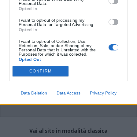
commenti non sono testi giornalistici, ma post inviati dai singoli lettori che
Personal Data.
possono essere automaticamente pubblicati senza filtro preventivo. I commenti
Opted In
che includano uno o più link a siti esterni verranno rimossi in automatico dal
sistema.
I want to opt-out of processing my
Personal Data for Targeted Advertising.
Opted In
I want to opt-out of Collection, Use,
Retention, Sale, and/or Sharing of my
Personal Data that Is Unrelated with the
Purposes for which it was collected.
Opted Out
CONFIRM
Data Deletion
Data Access
Privacy Policy
Vai al sito in modalità classica