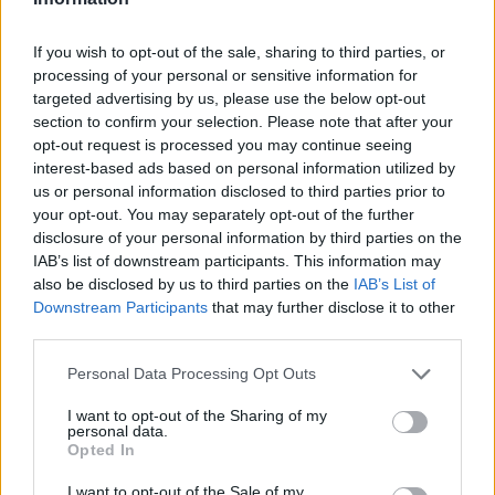
If you wish to opt-out of the sale, sharing to third parties, or
processing of your personal or sensitive information for
targeted advertising by us, please use the below opt-out
section to confirm your selection. Please note that after your
opt-out request is processed you may continue seeing
interest-based ads based on personal information utilized by
us or personal information disclosed to third parties prior to
your opt-out. You may separately opt-out of the further
disclosure of your personal information by third parties on the
IAB’s list of downstream participants. This information may
also be disclosed by us to third parties on the
IAB’s List of
Downstream Participants
that may further disclose it to other
third parties.
Personal Data Processing Opt Outs
Commenti
Accedi
o
registrati
per commentare questo
I want to opt-out of the Sharing of my
articolo.
personal data.
Opted In
L'email è richiesta ma non verrà mostrata ai visitatori. Il contenuto di questo
commento esprime il pensiero dell'autore e non rappresenta la linea editoriale
I want to opt-out of the Sale of my
di VareseNews.it, che rimane autonoma e indipendente. I messaggi inclusi nei