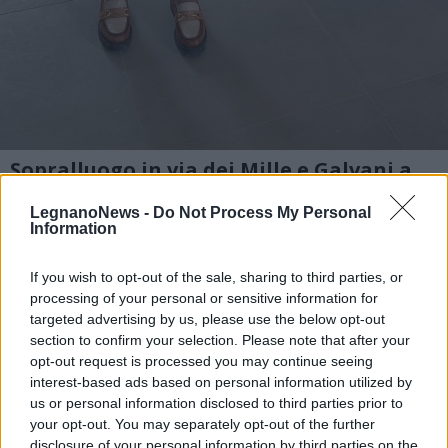
Sopralluogo in via dei Mille e Galvani a
Legnano
LegnanoNews -
Do Not Process My Personal
2 di 18
Information
TAG
Legnano
If you wish to opt-out of the sale, sharing to third parties, or
processing of your personal or sensitive information for
targeted advertising by us, please use the below opt-out
section to confirm your selection. Please note that after your
opt-out request is processed you may continue seeing
Leggi l'articolo:
interest-based ads based on personal information utilized by
La casa di via Galvani confiscata alla mafia torna alla
us or personal information disclosed to third parties prior to
comunità di Legnano con cinque alloggi
Rigenerare per abitare: pronti 16 alloggi di Housing
your opt-out. You may separately opt-out of the further
sociale tra via dei Mille e via Galvani a Legnano
disclosure of your personal information by third parties on the