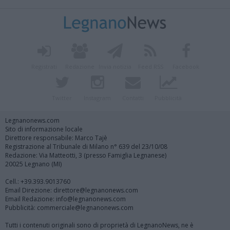
Registrati
Redazione
Invia notizia
Feed RSS
Facebook
Twitter
Instagram
Contatti
Pubblicità
Legnanonews.com
Sito di informazione locale
Direttore responsabile: Marco Tajè
Registrazione al Tribunale di Milano n° 639 del 23/10/08
Redazione: Via Matteotti, 3 (presso Famiglia Legnanese)
20025 Legnano (MI)
Cell.: +39.393.9013760
Email Direzione: direttore@legnanonews.com
Email Redazione: info@legnanonews.com
Pubblicità: commerciale@legnanonews.com
Tutti i contenuti originali sono di proprietà di LegnanoNews, ne è