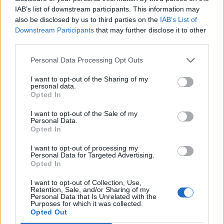
IAB’s list of downstream participants. This information may
also be disclosed by us to third parties on the
IAB’s List of
Downstream Participants
that may further disclose it to other
third parties.
Personal Data Processing Opt Outs
I want to opt-out of the Sharing of my
personal data.
Opted In
I want to opt-out of the Sale of my
Personal Data.
Opted In
I want to opt-out of processing my
Personal Data for Targeted Advertising.
Opted In
Commenti
I want to opt-out of Collection, Use,
Retention, Sale, and/or Sharing of my
Accedi
o
registrati
per commentare questo
Personal Data that Is Unrelated with the
articolo.
Purposes for which it was collected.
Opted Out
L'email è richiesta ma non verrà mostrata ai visitatori. Il contenuto di questo
commento esprime il pensiero dell'autore e non rappresenta la linea editoriale