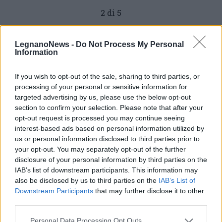
2 di 5
TAG
Abbiategrasso
Corsico
LegnanoNews -
Do Not Process My Personal
Information
If you wish to opt-out of the sale, sharing to third parties, or
Leggi l'articolo:
processing of your personal or sensitive information for
Salvati 12 quintali di pesci dal Naviglio Grande
targeted advertising by us, please use the below opt-out
section to confirm your selection. Please note that after your
opt-out request is processed you may continue seeing
interest-based ads based on personal information utilized by
us or personal information disclosed to third parties prior to
your opt-out. You may separately opt-out of the further
disclosure of your personal information by third parties on the
IAB’s list of downstream participants. This information may
also be disclosed by us to third parties on the
IAB’s List of
Downstream Participants
that may further disclose it to other
third parties.
Personal Data Processing Opt Outs