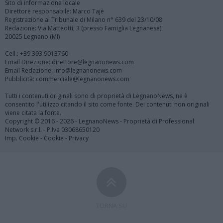
Sito di informazione locale
Direttore responsabile: Marco Tajè
Registrazione al Tribunale di Milano n° 639 del 23/10/08
Redazione: Via Matteotti, 3 (presso Famiglia Legnanese)
20025 Legnano (MI)
Cell.: +39.393.9013760
Email Direzione: direttore@legnanonews.com
Email Redazione: info@legnanonews.com
Pubblicità: commerciale@legnanonews.com
Tutti i contenuti originali sono di proprietà di LegnanoNews, ne è
consentito l'utilizzo citando il sito come fonte. Dei contenuti non originali
viene citata la fonte.
Copyright © 2016 - 2026 - LegnanoNews - Proprietà di Professional
Network s.r.l. - P.Iva 03068650120
Imp. Cookie
-
Cookie
-
Privacy
TORNA SU