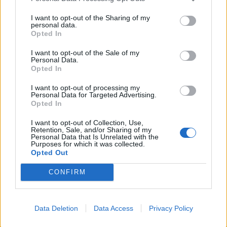
I want to opt-out of the Sharing of my
personal data.
Opted In
I want to opt-out of the Sale of my
Commenti
Personal Data.
Opted In
Accedi
o
registrati
per commentare questo
articolo.
I want to opt-out of processing my
Personal Data for Targeted Advertising.
L'email è richiesta ma non verrà mostrata ai visitatori. Il contenuto di questo
commento esprime il pensiero dell'autore e non rappresenta la linea editoriale
Opted In
di VareseNews.it, che rimane autonoma e indipendente. I messaggi inclusi nei
commenti non sono testi giornalistici, ma post inviati dai singoli lettori che
possono essere automaticamente pubblicati senza filtro preventivo. I commenti
I want to opt-out of Collection, Use,
che includano uno o più link a siti esterni verranno rimossi in automatico dal
Retention, Sale, and/or Sharing of my
sistema.
Personal Data that Is Unrelated with the
Purposes for which it was collected.
Opted Out
CONFIRM
Data Deletion
Data Access
Privacy Policy