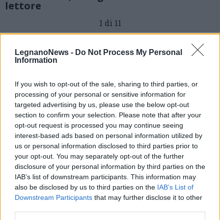
lettore
1 di 11
TAG
ambiente
Legnano
LegnanoNews -
Do Not Process My Personal
Information
If you wish to opt-out of the sale, sharing to third parties, or
Leggi l'articolo:
processing of your personal or sensitive information for
L’esasperazione di un lettore: «Troppo degrado e sporcizia
targeted advertising by us, please use the below opt-out
in via Carducci a Legnano»
section to confirm your selection. Please note that after your
opt-out request is processed you may continue seeing
interest-based ads based on personal information utilized by
us or personal information disclosed to third parties prior to
your opt-out. You may separately opt-out of the further
disclosure of your personal information by third parties on the
IAB’s list of downstream participants. This information may
also be disclosed by us to third parties on the
IAB’s List of
Downstream Participants
that may further disclose it to other
third parties.