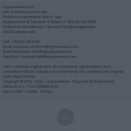
Legnanonews.com
Sito di informazione locale
Direttore responsabile: Marco Tajè
Registrazione al Tribunale di Milano n° 639 del 23/10/08
Redazione: Via Matteotti, 3 (presso Famiglia Legnanese)
20025 Legnano (MI)
Cell.: +39.393.9013760
Email Direzione: direttore@legnanonews.com
Email Redazione: info@legnanonews.com
Pubblicità: commerciale@legnanonews.com
Tutti i contenuti originali sono di proprietà di LegnanoNews, ne è
consentito l'utilizzo citando il sito come fonte. Dei contenuti non originali
viene citata la fonte.
Copyright © 2016 - 2026 - LegnanoNews - Proprietà di Professional
Network s.r.l. - P.Iva 03068650120
Imp. Cookie
-
Cookie
-
Privacy