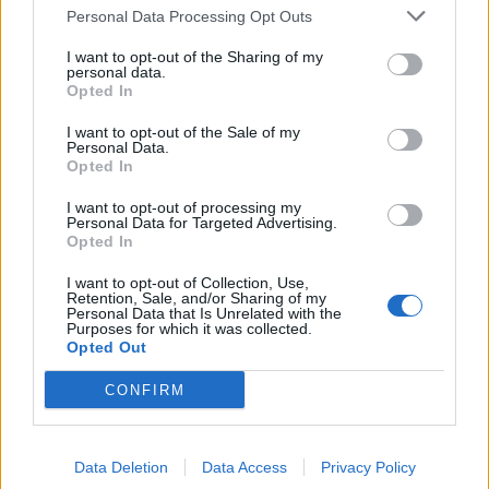
Personal Data Processing Opt Outs
I want to opt-out of the Sharing of my
personal data.
Opted In
I want to opt-out of the Sale of my
Personal Data.
Commenti
Opted In
Accedi
o
registrati
per commentare questo
I want to opt-out of processing my
articolo.
Personal Data for Targeted Advertising.
Opted In
L'email è richiesta ma non verrà mostrata ai visitatori. Il contenuto di questo
commento esprime il pensiero dell'autore e non rappresenta la linea editoriale
di VareseNews.it, che rimane autonoma e indipendente. I messaggi inclusi nei
I want to opt-out of Collection, Use,
commenti non sono testi giornalistici, ma post inviati dai singoli lettori che
possono essere automaticamente pubblicati senza filtro preventivo. I commenti
Retention, Sale, and/or Sharing of my
che includano uno o più link a siti esterni verranno rimossi in automatico dal
Personal Data that Is Unrelated with the
sistema.
Purposes for which it was collected.
Opted Out
CONFIRM
Data Deletion
Data Access
Privacy Policy