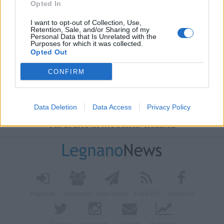
Opted In
I want to opt-out of Collection, Use,
Retention, Sale, and/or Sharing of my
Personal Data that Is Unrelated with the
Purposes for which it was collected.
Opted Out
CONFIRM
Data Deletion
Data Access
Privacy Policy
Vai al sito in modalità classica
Registrati
Redazione
Invia notizia
Feed RSS
Facebook
Twitter
Instagram
Contatti
Pubblicità