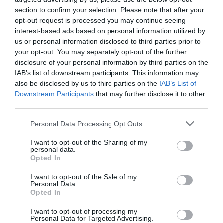
section to confirm your selection. Please note that after your
opt-out request is processed you may continue seeing
interest-based ads based on personal information utilized by
us or personal information disclosed to third parties prior to
your opt-out. You may separately opt-out of the further
disclosure of your personal information by third parties on the
IAB’s list of downstream participants. This information may
Commenti
also be disclosed by us to third parties on the
IAB’s List of
Downstream Participants
that may further disclose it to other
Accedi
o
registrati
per commentare questo
third parties.
articolo.
L'email è richiesta ma non verrà mostrata ai visitatori. Il contenuto di questo
Personal Data Processing Opt Outs
commento esprime il pensiero dell'autore e non rappresenta la linea editoriale
di VareseNews.it, che rimane autonoma e indipendente. I messaggi inclusi nei
commenti non sono testi giornalistici, ma post inviati dai singoli lettori che
I want to opt-out of the Sharing of my
possono essere automaticamente pubblicati senza filtro preventivo. I commenti
personal data.
che includano uno o più link a siti esterni verranno rimossi in automatico dal
sistema.
Opted In
I want to opt-out of the Sale of my
Personal Data.
Opted In
I want to opt-out of processing my
Personal Data for Targeted Advertising.