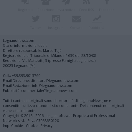
Registrati
Redazione
Invia notizia
Feed RSS
Facebook
Twitter
Instagram
Contatti
Pubblicità
Legnanonews.com
Sito di informazione locale
Direttore responsabile: Marco Tajè
Registrazione al Tribunale di Milano n° 639 del 23/10/08
Redazione: Via Matteotti, 3 (presso Famiglia Legnanese)
20025 Legnano (MI)
Cell.: +39.393.9013760
Email Direzione: direttore@legnanonews.com
Email Redazione: info@legnanonews.com
Pubblicità: commerciale@legnanonews.com
Tutti i contenuti originali sono di proprietà di LegnanoNews, ne è
consentito l'utilizzo citando il sito come fonte. Dei contenuti non originali
viene citata la fonte.
Copyright © 2016 - 2026 - LegnanoNews - Proprietà di Professional
Network s.r.l. - P.Iva 03068650120
Imp. Cookie
-
Cookie
-
Privacy