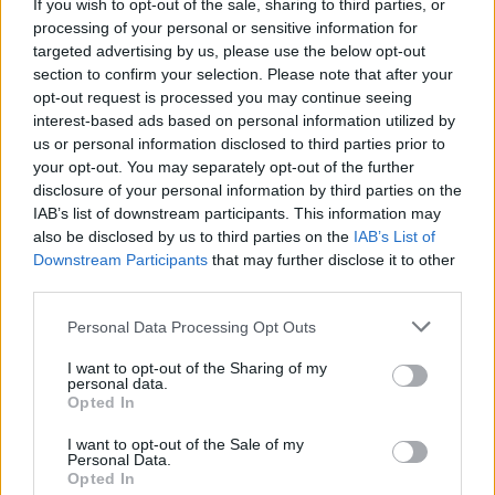
If you wish to opt-out of the sale, sharing to third parties, or
processing of your personal or sensitive information for
targeted advertising by us, please use the below opt-out
section to confirm your selection. Please note that after your
opt-out request is processed you may continue seeing
interest-based ads based on personal information utilized by
us or personal information disclosed to third parties prior to
your opt-out. You may separately opt-out of the further
disclosure of your personal information by third parties on the
IAB’s list of downstream participants. This information may
also be disclosed by us to third parties on the
IAB’s List of
Downstream Participants
that may further disclose it to other
Commenti
third parties.
Accedi
o
registrati
per commentare questo
Personal Data Processing Opt Outs
articolo.
I want to opt-out of the Sharing of my
L'email è richiesta ma non verrà mostrata ai visitatori. Il contenuto di questo
personal data.
commento esprime il pensiero dell'autore e non rappresenta la linea editoriale
di VareseNews.it, che rimane autonoma e indipendente. I messaggi inclusi nei
Opted In
commenti non sono testi giornalistici, ma post inviati dai singoli lettori che
possono essere automaticamente pubblicati senza filtro preventivo. I commenti
che includano uno o più link a siti esterni verranno rimossi in automatico dal
I want to opt-out of the Sale of my
sistema.
Personal Data.
Opted In