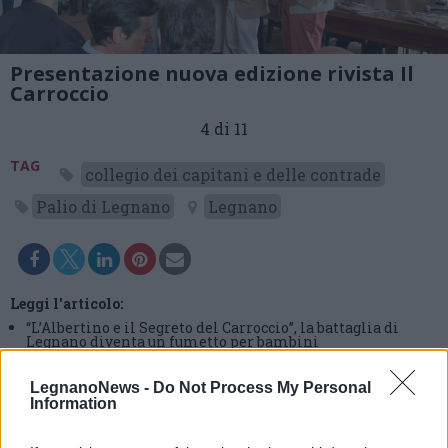
Presentazione nuova edizione rivista Il
Carroccio
4 di 11
TAG
collegio dei capitani e delle contrade
Palio di Legnano
Legnano
Leggi l'articolo:
“L’Albertino e il Segreto del Carroccio”, la battaglia di
Legnano diventa un fumetto per bambini
LegnanoNews -
Do Not Process My Personal
Information