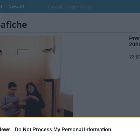
N
News24
Giovedi , 6 Agosto 2026
rafiche
Pre
202
23 M
ews -
Do Not Process My Personal Information