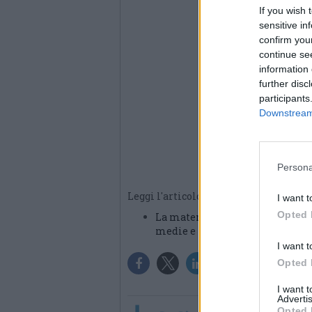
If you wish 
sensitive in
confirm you
continue se
information 
further disc
participants
Downstream 
Persona
Leggi l'articolo:
I want t
Opted 
La matematica fa festa a Legnan
medie e liceo
I want t
Opted 
I want 
Advertis
Opted 