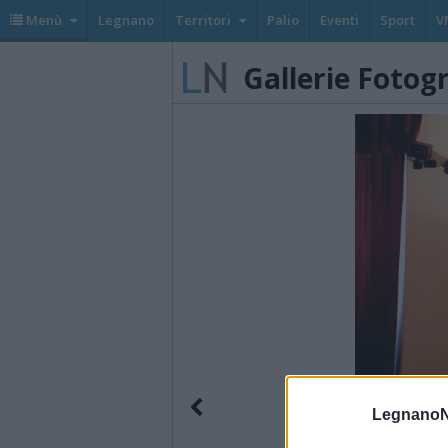
Menù
Legnano
Territori
Palio
Eventi
Sport
V
Gallerie Fotog
LegnanoN