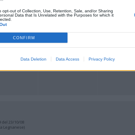
o opt-out of Collection, Use, Retention, Sale, and/or Sharing
Registrati
Redazione
Invia notizia
Feed RSS
Facebook
ersonal Data that Is Unrelated with the Purposes for which it
lected.
Out
ORI
MULTIMEDIA
COMUNITÀ
Gallerie Fotografiche
Foto dei lettori
CONFIRM
ese
Web TV
Auguri
Lettere al direttore
Animali
a
muni
Data Deletion
Data Access
Privacy Policy
9 del 23/10/08
lia Legnanese)