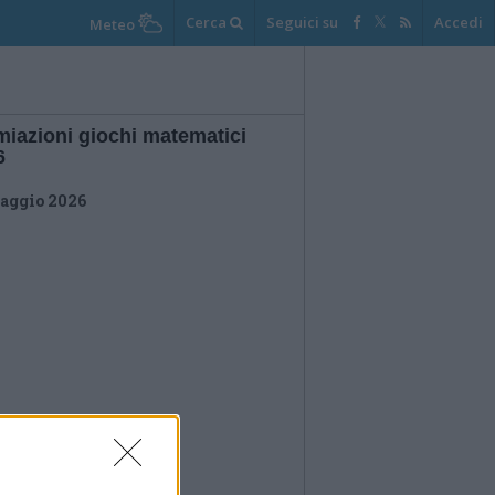
Cerca
Seguici su
Accedi
Meteo
miazioni giochi matematici
6
aggio 2026