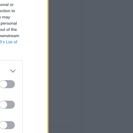
sonal or
ection to
ou may
 personal
out of the
 downstream
B’s List of