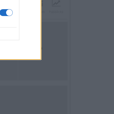
Twitter
Instagram
Contatti
Pubblicità
UTILITÀ
Dal Territorio
Meteo
Archivio
Tag
News24
Articoli più letti