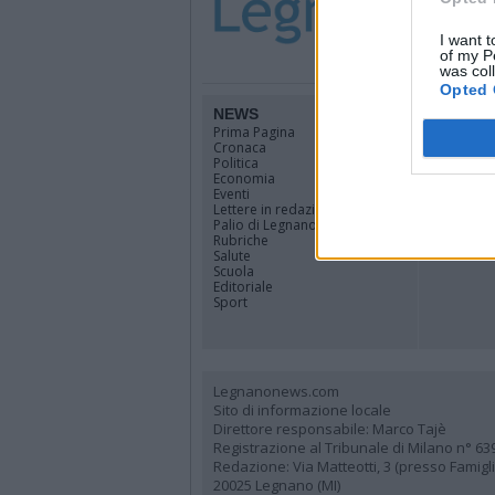
I want t
of my P
was col
Opted 
NEWS
TERRIT
Prima Pagina
Legnano
Cronaca
Alto Milan
Politica
Rhodense
Economia
Varesotto
Eventi
Lombardi
Lettere in redazione
Tutti i co
Palio di Legnano
Rubriche
Salute
Scuola
Editoriale
Sport
Legnanonews.com
Sito di informazione locale
Direttore responsabile: Marco Tajè
Registrazione al Tribunale di Milano n° 63
Redazione: Via Matteotti, 3 (presso Famig
20025 Legnano (MI)