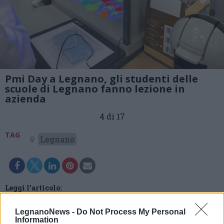
Pmi Day a Legnano, gli studenti delle
scuole di Legnano fanno lezione in
azienda
4 di 17
TAG
Legnano
Leggi l'articolo:
Studenti di Legnano a lezione nelle aziende con il Pmi
Day: “Abbiamo bisogno di tecnici”
LegnanoNews -
Do Not Process My Personal
Information