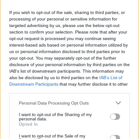
If you wish to opt-out of the sale, sharing to third parties, or
processing of your personal or sensitive information for
targeted advertising by us, please use the below opt-out
section to confirm your selection. Please note that after your
opt-out request is processed you may continue seeing
interest-based ads based on personal information utilized by
us or personal information disclosed to third parties prior to
your opt-out. You may separately opt-out of the further
disclosure of your personal information by third parties on the
IAB’s list of downstream participants. This information may
also be disclosed by us to third parties on the
IAB’s List of
Downstream Participants
that may further disclose it to other
third parties.
Commenti
Personal Data Processing Opt Outs
Accedi
o
registrati
per commentare questo
I want to opt-out of the Sharing of my
articolo.
personal data.
Opted In
L'email è richiesta ma non verrà mostrata ai visitatori. Il contenuto di questo
commento esprime il pensiero dell'autore e non rappresenta la linea editoriale
di VareseNews.it, che rimane autonoma e indipendente. I messaggi inclusi nei
I want to opt-out of the Sale of my
commenti non sono testi giornalistici, ma post inviati dai singoli lettori che