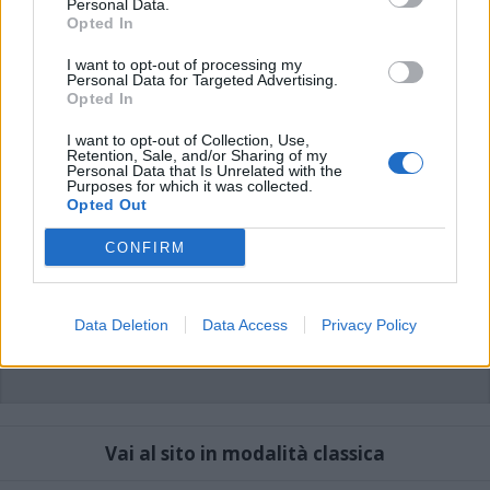
Personal Data.
possono essere automaticamente pubblicati senza filtro preventivo. I commenti
che includano uno o più link a siti esterni verranno rimossi in automatico dal
Opted In
sistema.
I want to opt-out of processing my
Personal Data for Targeted Advertising.
Opted In
I want to opt-out of Collection, Use,
Retention, Sale, and/or Sharing of my
Personal Data that Is Unrelated with the
Purposes for which it was collected.
Opted Out
CONFIRM
Data Deletion
Data Access
Privacy Policy
Vai al sito in modalità classica