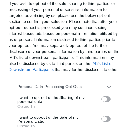
If you wish to opt-out of the sale, sharing to third parties, or
processing of your personal or sensitive information for
targeted advertising by us, please use the below opt-out
section to confirm your selection. Please note that after your
opt-out request is processed you may continue seeing
interest-based ads based on personal information utilized by
us or personal information disclosed to third parties prior to
your opt-out. You may separately opt-out of the further
disclosure of your personal information by third parties on the
IAB’s list of downstream participants. This information may
also be disclosed by us to third parties on the
IAB’s List of
Downstream Participants
that may further disclose it to other
third parties.
Commenti
Personal Data Processing Opt Outs
Accedi
o
registrati
per commentare questo
articolo.
I want to opt-out of the Sharing of my
L'email è richiesta ma non verrà mostrata ai visitatori. Il contenuto di questo
personal data.
commento esprime il pensiero dell'autore e non rappresenta la linea editoriale
Opted In
di VareseNews.it, che rimane autonoma e indipendente. I messaggi inclusi nei
commenti non sono testi giornalistici, ma post inviati dai singoli lettori che
possono essere automaticamente pubblicati senza filtro preventivo. I commenti
I want to opt-out of the Sale of my
che includano uno o più link a siti esterni verranno rimossi in automatico dal
Personal Data.
sistema.
Opted In