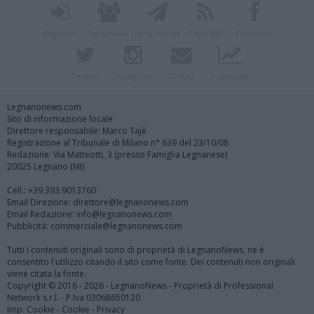
Registrati
Redazione
Invia notizia
Feed RSS
Facebook
Twitter
Instagram
Contatti
Pubblicità
Legnanonews.com
Sito di informazione locale
Direttore responsabile: Marco Tajè
Registrazione al Tribunale di Milano n° 639 del 23/10/08
Redazione: Via Matteotti, 3 (presso Famiglia Legnanese)
20025 Legnano (MI)
Cell.: +39.393.9013760
Email Direzione: direttore@legnanonews.com
Email Redazione: info@legnanonews.com
Pubblicità: commerciale@legnanonews.com
Tutti i contenuti originali sono di proprietà di LegnanoNews, ne è
consentito l'utilizzo citando il sito come fonte. Dei contenuti non originali
viene citata la fonte.
Copyright © 2016 - 2026 - LegnanoNews - Proprietà di Professional
Network s.r.l. - P.Iva 03068650120
Imp. Cookie
-
Cookie
-
Privacy