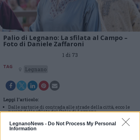
Palio di Legnano: La sfilata al Campo –
Foto di Daniele Zaffaroni
1 di 73
TAG
Legnano
Leggi l'articolo:
Dalle sartorie di contrada alle strade della città, ecco le
novità della sfilata del Palio di Legnano
LegnanoNews -
Do Not Process My Personal
Information