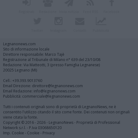
Registrati
Redazione
Invia notizia
Feed RSS
Facebook
Twitter
Instagram
Contatti
Pubblicità
Legnanonews.com
Sito di informazione locale
Direttore responsabile: Marco Tajè
Registrazione al Tribunale di Milano n° 639 del 23/10/08
Redazione: Via Matteotti, 3 (presso Famiglia Legnanese)
20025 Legnano (MI)
Cell.: +39.393.9013760
Email Direzione: direttore@legnanonews.com
Email Redazione: info@legnanonews.com
Pubblicità: commerciale@legnanonews.com
Tutti i contenuti originali sono di proprietà di LegnanoNews, ne è
consentito l'utilizzo citando il sito come fonte. Dei contenuti non originali
viene citata la fonte.
Copyright © 2016 - 2026 - LegnanoNews - Proprietà di Professional
Network s.r.l. - P.Iva 03068650120
Imp. Cookie
-
Cookie
-
Privacy