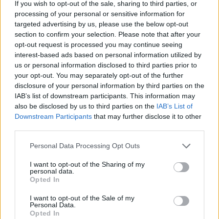
If you wish to opt-out of the sale, sharing to third parties, or
processing of your personal or sensitive information for
targeted advertising by us, please use the below opt-out
section to confirm your selection. Please note that after your
opt-out request is processed you may continue seeing
interest-based ads based on personal information utilized by
us or personal information disclosed to third parties prior to
your opt-out. You may separately opt-out of the further
disclosure of your personal information by third parties on the
IAB’s list of downstream participants. This information may
also be disclosed by us to third parties on the
IAB’s List of
Downstream Participants
that may further disclose it to other
third parties.
Commenti
Accedi
o
registrati
per commentare questo
Personal Data Processing Opt Outs
articolo.
I want to opt-out of the Sharing of my
L'email è richiesta ma non verrà mostrata ai visitatori. Il contenuto di questo
personal data.
commento esprime il pensiero dell'autore e non rappresenta la linea editoriale
di VareseNews.it, che rimane autonoma e indipendente. I messaggi inclusi nei
Opted In
commenti non sono testi giornalistici, ma post inviati dai singoli lettori che
possono essere automaticamente pubblicati senza filtro preventivo. I commenti
che includano uno o più link a siti esterni verranno rimossi in automatico dal
I want to opt-out of the Sale of my
sistema.
Personal Data.
Opted In