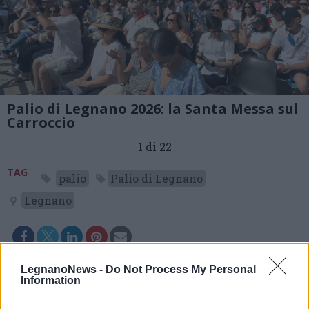
Palio di Legnano 2026: la Santa Messa sul
Carroccio
1 di 22
TAG
palio
Palio di Legnano
Legnano
LegnanoNews -
Do Not Process My Personal
Information