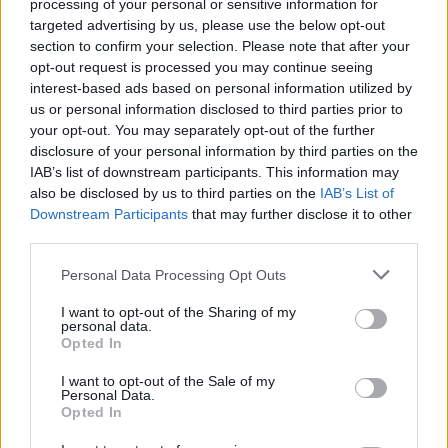
processing of your personal or sensitive information for
targeted advertising by us, please use the below opt-out
section to confirm your selection. Please note that after your
opt-out request is processed you may continue seeing
interest-based ads based on personal information utilized by
us or personal information disclosed to third parties prior to
your opt-out. You may separately opt-out of the further
disclosure of your personal information by third parties on the
IAB’s list of downstream participants. This information may
also be disclosed by us to third parties on the
IAB’s List of
Commenti
Downstream Participants
that may further disclose it to other
third parties.
Accedi
o
registrati
per commentare questo
articolo.
Personal Data Processing Opt Outs
L'email è richiesta ma non verrà mostrata ai visitatori. Il contenuto di questo
commento esprime il pensiero dell'autore e non rappresenta la linea editoriale
I want to opt-out of the Sharing of my
di VareseNews.it, che rimane autonoma e indipendente. I messaggi inclusi nei
personal data.
commenti non sono testi giornalistici, ma post inviati dai singoli lettori che
possono essere automaticamente pubblicati senza filtro preventivo. I commenti
Opted In
che includano uno o più link a siti esterni verranno rimossi in automatico dal
sistema.
I want to opt-out of the Sale of my
Personal Data.
Opted In