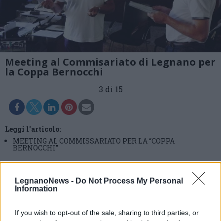
Meeting al Commisariato di Legnano per
la Coppa Bernocchi
3 di 15
Leggi l'articolo:
MEETING AL COMMISSARIATO PER LA “COPPA
BERNOCCHI”
LegnanoNews -
Do Not Process My Personal
Information
If you wish to opt-out of the sale, sharing to third parties, or