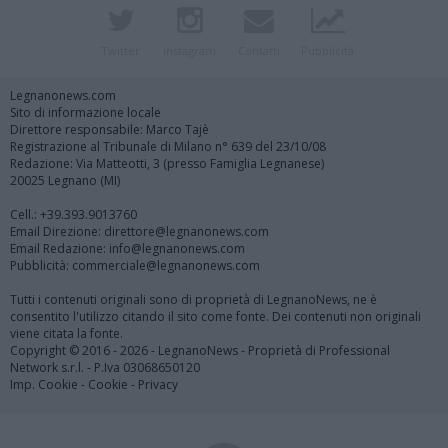
Twitter
Instagram
Contatti
Pubblicità
Legnanonews.com
Sito di informazione locale
Direttore responsabile: Marco Tajè
Registrazione al Tribunale di Milano n° 639 del 23/10/08
Redazione: Via Matteotti, 3 (presso Famiglia Legnanese)
20025 Legnano (MI)
Cell.: +39.393.9013760
Email Direzione: direttore@legnanonews.com
Email Redazione: info@legnanonews.com
Pubblicità: commerciale@legnanonews.com
Tutti i contenuti originali sono di proprietà di LegnanoNews, ne è
consentito l'utilizzo citando il sito come fonte. Dei contenuti non originali
viene citata la fonte.
Copyright © 2016 - 2026 - LegnanoNews - Proprietà di Professional
Network s.r.l. - P.Iva 03068650120
Imp. Cookie
-
Cookie
-
Privacy