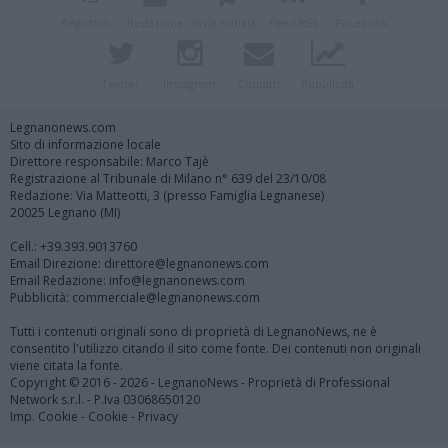
Registrati
Redazione
Invia notizia
Feed RSS
Facebook
Twitter
Instagram
Contatti
Pubblicità
Legnanonews.com
Sito di informazione locale
Direttore responsabile: Marco Tajè
Registrazione al Tribunale di Milano n° 639 del 23/10/08
Redazione: Via Matteotti, 3 (presso Famiglia Legnanese)
20025 Legnano (MI)
Cell.: +39.393.9013760
Email Direzione: direttore@legnanonews.com
Email Redazione: info@legnanonews.com
Pubblicità: commerciale@legnanonews.com
Tutti i contenuti originali sono di proprietà di LegnanoNews, ne è
consentito l'utilizzo citando il sito come fonte. Dei contenuti non originali
viene citata la fonte.
Copyright © 2016 - 2026 - LegnanoNews - Proprietà di Professional
Network s.r.l. - P.Iva 03068650120
Imp. Cookie
-
Cookie
-
Privacy