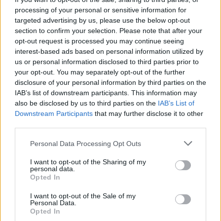
processing of your personal or sensitive information for
targeted advertising by us, please use the below opt-out
section to confirm your selection. Please note that after your
opt-out request is processed you may continue seeing
interest-based ads based on personal information utilized by
us or personal information disclosed to third parties prior to
your opt-out. You may separately opt-out of the further
disclosure of your personal information by third parties on the
IAB’s list of downstream participants. This information may
also be disclosed by us to third parties on the
IAB’s List of
Downstream Participants
that may further disclose it to other
Commenti
third parties.
Accedi
o
registrati
per commentare questo
Personal Data Processing Opt Outs
articolo.
L'email è richiesta ma non verrà mostrata ai visitatori. Il contenuto di questo
I want to opt-out of the Sharing of my
commento esprime il pensiero dell'autore e non rappresenta la linea editoriale
personal data.
di VareseNews.it, che rimane autonoma e indipendente. I messaggi inclusi nei
Opted In
commenti non sono testi giornalistici, ma post inviati dai singoli lettori che
possono essere automaticamente pubblicati senza filtro preventivo. I commenti
che includano uno o più link a siti esterni verranno rimossi in automatico dal
I want to opt-out of the Sale of my
sistema.
Personal Data.
Opted In