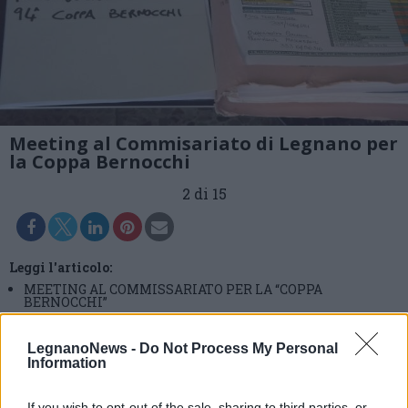
Meeting al Commisariato di Legnano per
la Coppa Bernocchi
2 di 15
Leggi l'articolo:
MEETING AL COMMISSARIATO PER LA “COPPA
BERNOCCHI”
LegnanoNews -
Do Not Process My Personal
Information
If you wish to opt-out of the sale, sharing to third parties, or