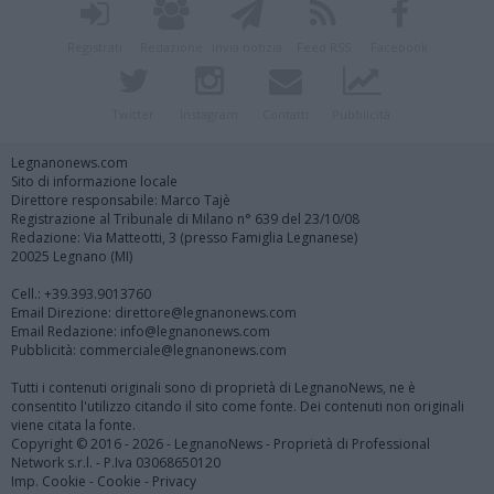
Registrati
Redazione
Invia notizia
Feed RSS
Facebook
Twitter
Instagram
Contatti
Pubblicità
Legnanonews.com
Sito di informazione locale
Direttore responsabile: Marco Tajè
Registrazione al Tribunale di Milano n° 639 del 23/10/08
Redazione: Via Matteotti, 3 (presso Famiglia Legnanese)
20025 Legnano (MI)
Cell.: +39.393.9013760
Email Direzione: direttore@legnanonews.com
Email Redazione: info@legnanonews.com
Pubblicità: commerciale@legnanonews.com
Tutti i contenuti originali sono di proprietà di LegnanoNews, ne è
consentito l'utilizzo citando il sito come fonte. Dei contenuti non originali
viene citata la fonte.
Copyright © 2016 - 2026 - LegnanoNews - Proprietà di Professional
Network s.r.l. - P.Iva 03068650120
Imp. Cookie
-
Cookie
-
Privacy