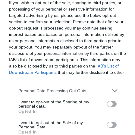
If you wish to opt-out of the sale, sharing to third parties, or
processing of your personal or sensitive information for
targeted advertising by us, please use the below opt-out
section to confirm your selection. Please note that after your
opt-out request is processed you may continue seeing
interest-based ads based on personal information utilized by
us or personal information disclosed to third parties prior to
your opt-out. You may separately opt-out of the further
disclosure of your personal information by third parties on the
IAB’s list of downstream participants. This information may
also be disclosed by us to third parties on the
IAB’s List of
Downstream Participants
that may further disclose it to other
third parties.
Commenti
Accedi
o
registrati
per commentare questo
Personal Data Processing Opt Outs
articolo.
I want to opt-out of the Sharing of my
L'email è richiesta ma non verrà mostrata ai visitatori. Il contenuto di questo
personal data.
commento esprime il pensiero dell'autore e non rappresenta la linea editoriale
Opted In
di VareseNews.it, che rimane autonoma e indipendente. I messaggi inclusi nei
commenti non sono testi giornalistici, ma post inviati dai singoli lettori che
possono essere automaticamente pubblicati senza filtro preventivo. I commenti
che includano uno o più link a siti esterni verranno rimossi in automatico dal
I want to opt-out of the Sale of my
sistema.
Personal Data.
Opted In