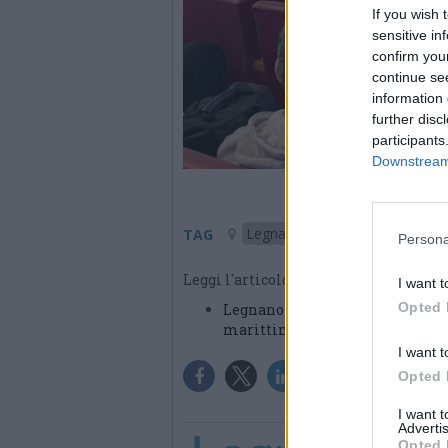
If you wish 
sensitive in
confirm you
continue se
information 
further disc
participants
Downstream 
Legnano
TAG
Persona
Leggi l'articolo:
I want t
Opted 
Legnano e il mare, al Bernocchi
marittima
I want t
Opted 
I want 
Advertis
Opted 