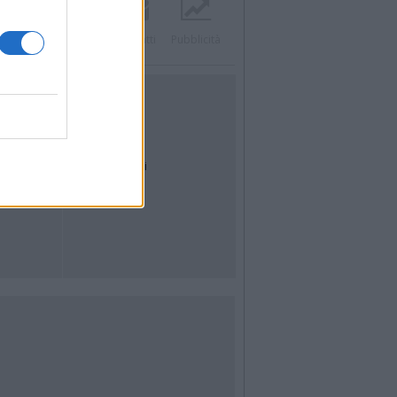
Twitter
Instagram
Contatti
Pubblicità
UTILITÀ
Dal Territorio
Meteo
Archivio
Tag
News24
Articoli più letti