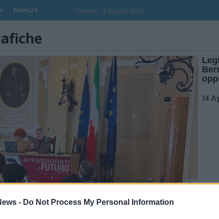
N
News24
Giovedi , 6 Agosto 2026
rafiche
Legn
Ber
oppo
14 A
ews -
Do Not Process My Personal Information