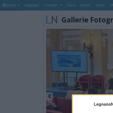
Menù
Legnano
Territori
Palio
Eventi
Sport
V
Gallerie Fotog
LegnanoN