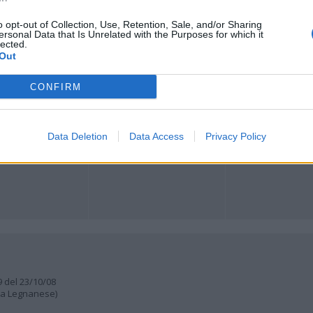
o opt-out of Collection, Use, Retention, Sale, and/or Sharing
Registrati
Redazione
Invia notizia
Feed RSS
Facebook
ersonal Data that Is Unrelated with the Purposes for which it
lected.
Out
ORI
MULTIMEDIA
COMUNITÀ
Gallerie Fotografiche
Foto dei lettori
CONFIRM
ese
Web TV
Auguri
Lettere al direttore
Animali
a
muni
Data Deletion
Data Access
Privacy Policy
9 del 23/10/08
lia Legnanese)