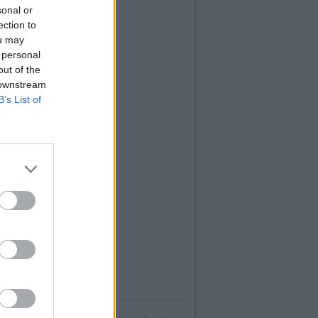
sonal or
ection to
ou may
 personal
out of the
 downstream
B’s List of