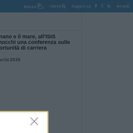
Cerca
Seguici su
Accedi
Meteo
ano e il mare, all’ISIS
nocchi una conferenza sulle
rtunità di carriera
prile 2026