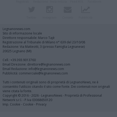
Registrati
Redazione
Invia notizia
Feed RSS
Facebook
Twitter
Instagram
Contatti
Pubblicità
Legnanonews.com
Sito di informazione locale
Direttore responsabile: Marco Tajè
Registrazione al Tribunale di Milano n° 639 del 23/10/08
Redazione: Via Matteotti, 3 (presso Famiglia Legnanese)
20025 Legnano (MI)
Cell.: +39.393.9013760
Email Direzione: direttore@legnanonews.com
Email Redazione: info@legnanonews.com
Pubblicità: commerciale@legnanonews.com
Tutti i contenuti originali sono di proprietà di LegnanoNews, ne è
consentito l'utilizzo citando il sito come fonte. Dei contenuti non originali
viene citata la fonte.
Copyright © 2016 - 2026 - LegnanoNews - Proprietà di Professional
Network s.r.l. - P.Iva 03068650120
Imp. Cookie
-
Cookie
-
Privacy