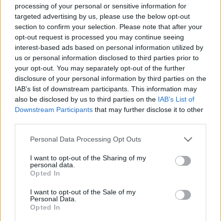
processing of your personal or sensitive information for
targeted advertising by us, please use the below opt-out
section to confirm your selection. Please note that after your
opt-out request is processed you may continue seeing
interest-based ads based on personal information utilized by
us or personal information disclosed to third parties prior to
your opt-out. You may separately opt-out of the further
disclosure of your personal information by third parties on the
IAB’s list of downstream participants. This information may
also be disclosed by us to third parties on the
IAB’s List of
Downstream Participants
that may further disclose it to other
Commenti
third parties.
Accedi
o
registrati
per commentare questo
articolo.
Personal Data Processing Opt Outs
L'email è richiesta ma non verrà mostrata ai visitatori. Il contenuto di questo
I want to opt-out of the Sharing of my
commento esprime il pensiero dell'autore e non rappresenta la linea editoriale
personal data.
di VareseNews.it, che rimane autonoma e indipendente. I messaggi inclusi nei
commenti non sono testi giornalistici, ma post inviati dai singoli lettori che
Opted In
possono essere automaticamente pubblicati senza filtro preventivo. I commenti
che includano uno o più link a siti esterni verranno rimossi in automatico dal
sistema.
I want to opt-out of the Sale of my
Personal Data.
Opted In