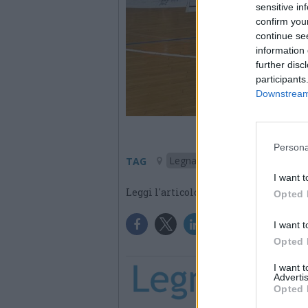
sensitive in
confirm you
continue se
information 
further disc
participants
Downstream 
Persona
Legnano
TAG
I want t
Leggi l'articolo:
Legnano Basket 
Opted 
I want t
Opted 
I want 
Advertis
Opted 