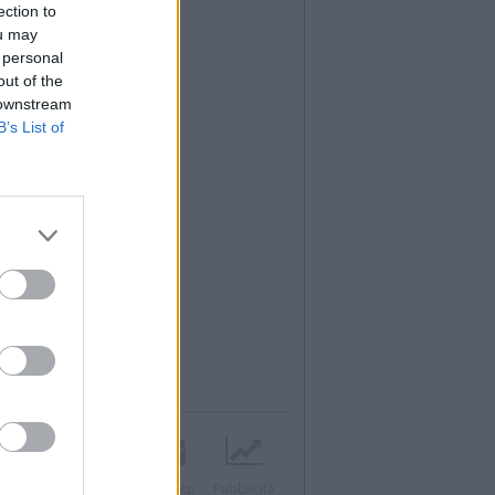
ection to
ou may
 personal
out of the
 downstream
B’s List of
Twitter
Instagram
Contatti
Pubblicità