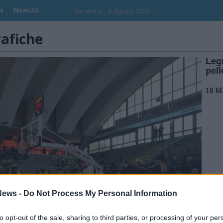
N
News24
Domenica , 9 Agosto 2026
rafiche
Leg
pell
18 M
ews -
Do Not Process My Personal Information
to opt-out of the sale, sharing to third parties, or processing of your per