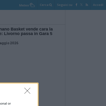
Cerca
Seguici su
Accedi
Meteo
nano Basket vende cara la
e: Livorno passa in Gara 5
aggio 2026
sonal or