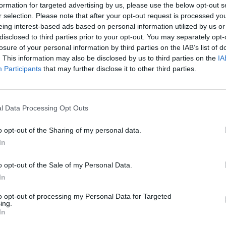
formation for targeted advertising by us, please use the below opt-out s
r selection. Please note that after your opt-out request is processed y
eing interest-based ads based on personal information utilized by us or
disclosed to third parties prior to your opt-out. You may separately opt-
losure of your personal information by third parties on the IAB’s list of
. This information may also be disclosed by us to third parties on the
IA
Participants
that may further disclose it to other third parties.
1 di 16
l Data Processing Opt Outs
o opt-out of the Sharing of my personal data.
chiude la stagione a Livorno: Pielle vince Gara5 (85-75)
In
o opt-out of the Sale of my Personal Data.
In
to opt-out of processing my Personal Data for Targeted
ing.
In
Registrati
Redazione
Invia notizia
Feed RSS
Facebook