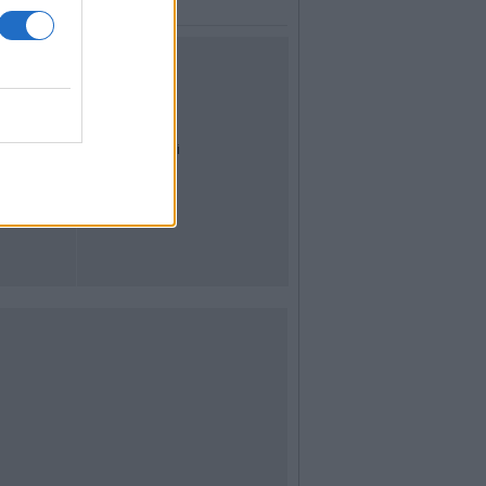
UTILITÀ
Dal Territorio
Meteo
Archivio
Tag
News24
Articoli più letti