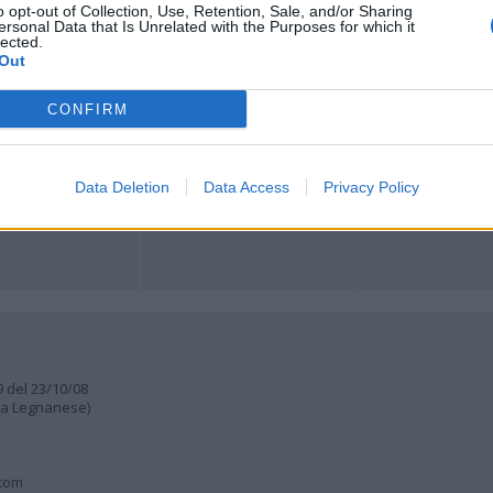
o opt-out of Collection, Use, Retention, Sale, and/or Sharing
ersonal Data that Is Unrelated with the Purposes for which it
lected.
ORI
MULTIMEDIA
COMUNITÀ
Out
Gallerie Fotografiche
Foto dei lettori
ese
Web TV
Auguri
Lettere al direttore
CONFIRM
Animali
a
muni
Data Deletion
Data Access
Privacy Policy
9 del 23/10/08
lia Legnanese)
.com