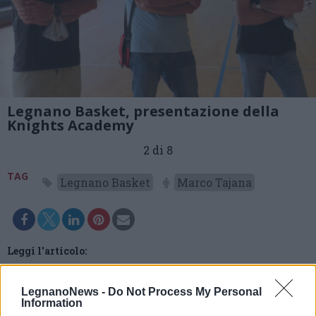
Legnano Basket, presentazione della
Knights Academy
2 di 8
TAG
Legnano Basket
Marco Tajana
Leggi l'articolo:
SportPiù Castellanza e Legnano Knights “invadono” la
Valle Olona
LegnanoNews -
Do Not Process My Personal
Information