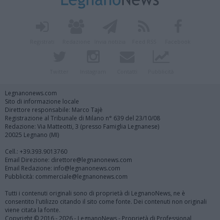
Registrati
Redazione
Invia notizia
Feed RSS
Facebook
Twitter
Instagram
Contatti
Pubblicità
Legnanonews.com
Sito di informazione locale
Direttore responsabile: Marco Tajè
Registrazione al Tribunale di Milano n° 639 del 23/10/08
Redazione: Via Matteotti, 3 (presso Famiglia Legnanese)
20025 Legnano (MI)
Cell.: +39.393.9013760
Email Direzione: direttore@legnanonews.com
Email Redazione: info@legnanonews.com
Pubblicità: commerciale@legnanonews.com
Tutti i contenuti originali sono di proprietà di LegnanoNews, ne è
consentito l'utilizzo citando il sito come fonte. Dei contenuti non originali
viene citata la fonte.
Copyright © 2016 - 2026 - LegnanoNews - Proprietà di Professional