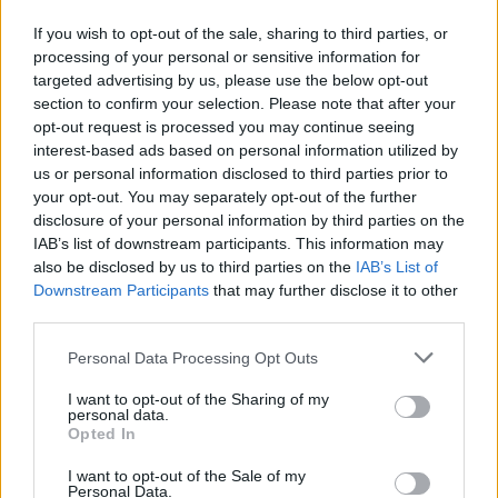
If you wish to opt-out of the sale, sharing to third parties, or
processing of your personal or sensitive information for
targeted advertising by us, please use the below opt-out
section to confirm your selection. Please note that after your
opt-out request is processed you may continue seeing
interest-based ads based on personal information utilized by
us or personal information disclosed to third parties prior to
your opt-out. You may separately opt-out of the further
disclosure of your personal information by third parties on the
IAB’s list of downstream participants. This information may
also be disclosed by us to third parties on the
IAB’s List of
Downstream Participants
that may further disclose it to other
third parties.
Commenti
Personal Data Processing Opt Outs
Accedi
o
registrati
per commentare questo
articolo.
I want to opt-out of the Sharing of my
personal data.
L'email è richiesta ma non verrà mostrata ai visitatori. Il contenuto di questo
Opted In
commento esprime il pensiero dell'autore e non rappresenta la linea editoriale
di VareseNews.it, che rimane autonoma e indipendente. I messaggi inclusi nei
commenti non sono testi giornalistici, ma post inviati dai singoli lettori che
I want to opt-out of the Sale of my
possono essere automaticamente pubblicati senza filtro preventivo. I commenti
Personal Data.