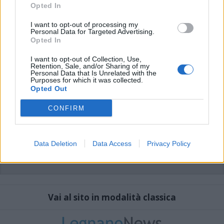
che includano uno o più link a siti esterni verranno rimossi in automatico dal
Opted In
sistema.
I want to opt-out of processing my
Personal Data for Targeted Advertising.
Opted In
I want to opt-out of Collection, Use,
Retention, Sale, and/or Sharing of my
Personal Data that Is Unrelated with the
Purposes for which it was collected.
Opted Out
CONFIRM
Data Deletion
Data Access
Privacy Policy
Vai al sito in modalità classica