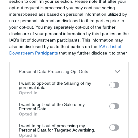
section to confirm your selection. Please note that after your
opt-out request is processed you may continue seeing
interest-based ads based on personal information utilized by
us or personal information disclosed to third parties prior to
your opt-out. You may separately opt-out of the further
disclosure of your personal information by third parties on the
Commenti
IAB’s list of downstream participants. This information may
also be disclosed by us to third parties on the
IAB’s List of
Accedi
o
registrati
per commentare questo
Downstream Participants
that may further disclose it to other
articolo.
third parties.
L'email è richiesta ma non verrà mostrata ai visitatori. Il contenuto di questo
commento esprime il pensiero dell'autore e non rappresenta la linea editoriale
Personal Data Processing Opt Outs
di VareseNews.it, che rimane autonoma e indipendente. I messaggi inclusi nei
commenti non sono testi giornalistici, ma post inviati dai singoli lettori che
possono essere automaticamente pubblicati senza filtro preventivo. I commenti
I want to opt-out of the Sharing of my
che includano uno o più link a siti esterni verranno rimossi in automatico dal
sistema.
personal data.
Opted In
I want to opt-out of the Sale of my
Personal Data.
Opted In
I want to opt-out of processing my
Personal Data for Targeted Advertising.
Opted In