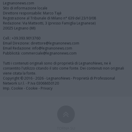
Legnanonews.com
Sito di informazione locale
Direttore responsabile: Marco Tajè
Registrazione al Tribunale di Milano n° 639 del 23/10/08
Redazione: Via Matteotti, 3 (presso Famiglia Legnanese)
20025 Legnano (MI)
Cell.: +39.393.9013760
Email Direzione: direttore@legnanonews.com
Email Redazione: info@legnanonews.com
Pubblicità: commerciale@legnanonews.com
Tutti i contenuti originali sono di proprietà di LegnanoNews, ne è
consentito l'utilizzo citando il sito come fonte. Dei contenuti non originali
viene citata la fonte.
Copyright © 2016 - 2026 - LegnanoNews - Proprietà di Professional
Network s.r.l. - P.Iva 03068650120
Imp. Cookie
-
Cookie
-
Privacy
TORNA SU