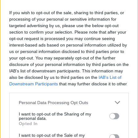
If you wish to opt-out of the sale, sharing to third parties, or
processing of your personal or sensitive information for
targeted advertising by us, please use the below opt-out
section to confirm your selection. Please note that after your
opt-out request is processed you may continue seeing
interest-based ads based on personal information utilized by
us or personal information disclosed to third parties prior to
your opt-out. You may separately opt-out of the further
disclosure of your personal information by third parties on the
IAB’s list of downstream participants. This information may
also be disclosed by us to third parties on the
IAB’s List of
Downstream Participants
that may further disclose it to other
third parties.
Commenti
Personal Data Processing Opt Outs
Accedi
o
registrati
per commentare questo
I want to opt-out of the Sharing of my
articolo.
personal data.
Opted In
L'email è richiesta ma non verrà mostrata ai visitatori. Il contenuto di questo
commento esprime il pensiero dell'autore e non rappresenta la linea editoriale
di VareseNews.it, che rimane autonoma e indipendente. I messaggi inclusi nei
I want to opt-out of the Sale of my
commenti non sono testi giornalistici, ma post inviati dai singoli lettori che