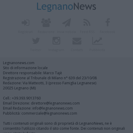
Registrati
Redazione
Invia notizia
Feed RSS
Facebook
Twitter
Instagram
Contatti
Pubblicità
Legnanonews.com
Sito di informazione locale
Direttore responsabile: Marco Tajè
Registrazione al Tribunale di Milano n° 639 del 23/10/08
Redazione: Via Matteotti, 3 (presso Famiglia Legnanese)
20025 Legnano (MI)
Cell.: +39.393.9013760
Email Direzione: direttore@legnanonews.com
Email Redazione: info@legnanonews.com
Pubblicità: commerciale@legnanonews.com
Tutti i contenuti originali sono di proprietà di LegnanoNews, ne è
consentito l'utilizzo citando il sito come fonte. Dei contenuti non originali