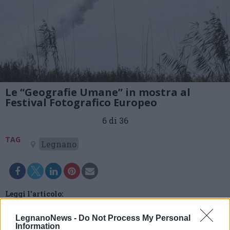
Le “Geografie Umane” in mostra al
Festival Fotografico Europeo
6 di 36
TAG
Legnano
Leggi l'articolo:
Il Festival Fotografico Europeo porta le Geografie Umane
in mostra nell’Alto Milanese
LegnanoNews -
Do Not Process My Personal
Information