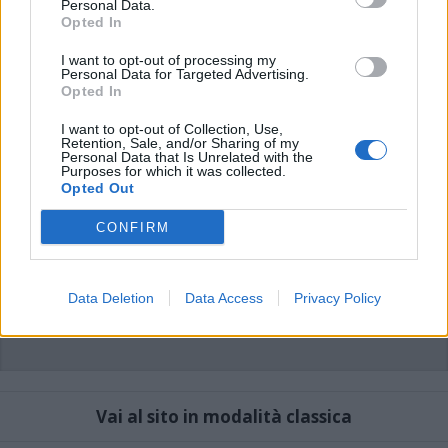
Personal Data.
possono essere automaticamente pubblicati senza filtro preventivo. I commenti
Opted In
che includano uno o più link a siti esterni verranno rimossi in automatico dal
sistema.
I want to opt-out of processing my
Personal Data for Targeted Advertising.
Opted In
I want to opt-out of Collection, Use,
Retention, Sale, and/or Sharing of my
Personal Data that Is Unrelated with the
Purposes for which it was collected.
Opted Out
CONFIRM
Data Deletion
Data Access
Privacy Policy
Vai al sito in modalità classica