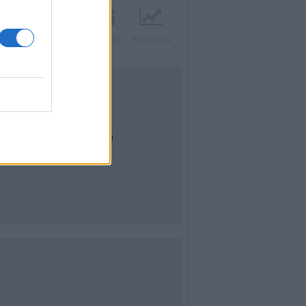
Twitter
Instagram
Contatti
Pubblicità
UTILITÀ
Dal Territorio
Meteo
Archivio
Tag
News24
Articoli più letti