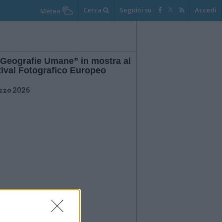
Cerca
Seguici su
Accedi
Meteo
“Geografie Umane” in mostra al
tival Fotografico Europeo
rzo 2026