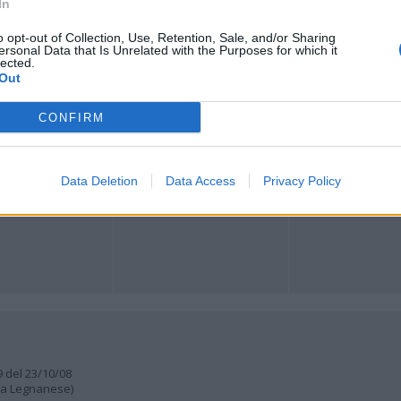
In
o opt-out of Collection, Use, Retention, Sale, and/or Sharing
ersonal Data that Is Unrelated with the Purposes for which it
Registrati
Redazione
Invia notizia
Feed RSS
Facebook
lected.
Out
ORI
MULTIMEDIA
COMUNITÀ
Gallerie Fotografiche
Foto dei lettori
CONFIRM
ese
Web TV
Auguri
Lettere al direttore
Animali
a
muni
Data Deletion
Data Access
Privacy Policy
9 del 23/10/08
lia Legnanese)