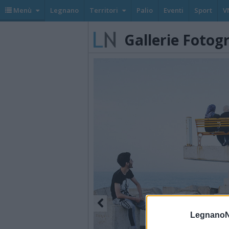
Menù
Legnano
Territori
Palio
Eventi
Sport
V
Gallerie Fotog
LegnanoN