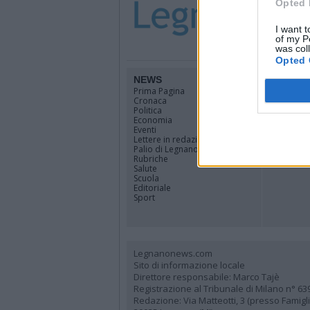
Opted 
I want t
of my P
was col
Opted 
NEWS
TERRIT
Prima Pagina
Legnano
Cronaca
Alto Milan
Politica
Rhodense
Economia
Varesotto
Eventi
Lombardi
Lettere in redazione
Tutti i co
Palio di Legnano
Rubriche
Salute
Scuola
Editoriale
Sport
Legnanonews.com
Sito di informazione locale
Direttore responsabile: Marco Tajè
Registrazione al Tribunale di Milano n° 63
Redazione: Via Matteotti, 3 (presso Famig