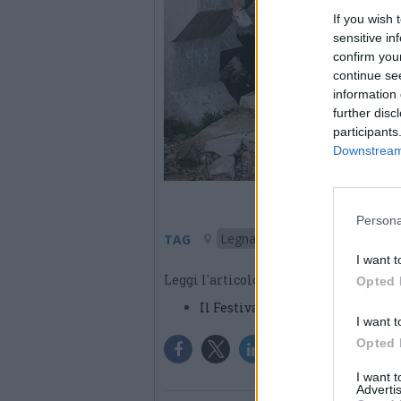
If you wish 
sensitive in
confirm you
continue se
information 
further disc
participants
Downstream 
Persona
Legnano
TAG
I want t
Leggi l'articolo:
Opted 
Il Festival Fotografico Europeo
I want t
Opted 
I want 
Advertis