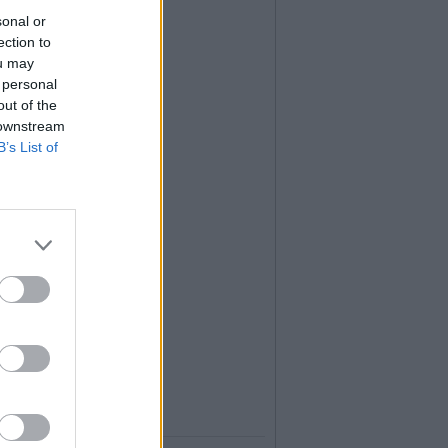
sonal or
ection to
ou may
 personal
out of the
 downstream
B’s List of