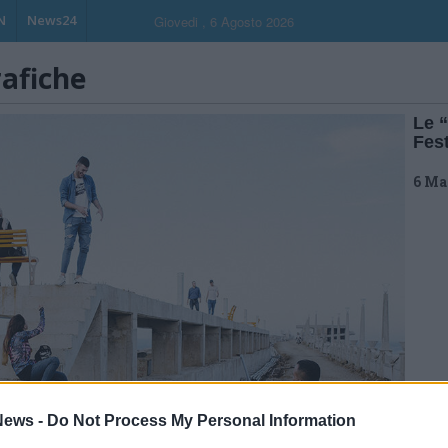
N
News24
Giovedi , 6 Agosto 2026
rafiche
Le 
Fes
6 Ma
ews -
Do Not Process My Personal Information