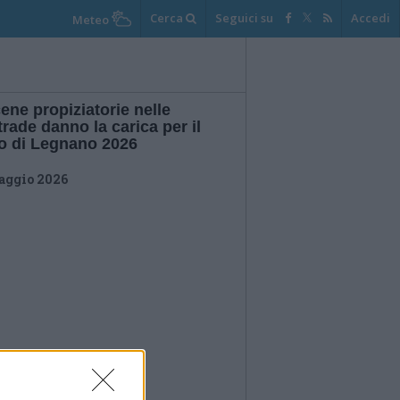
Cerca
Seguici su
Accedi
Meteo
ene propiziatorie nelle
rade danno la carica per il
io di Legnano 2026
aggio 2026