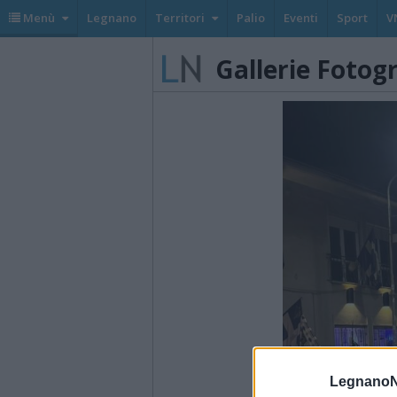
Menù
Legnano
Territori
Palio
Eventi
Sport
V
Gallerie Fotog
LegnanoN