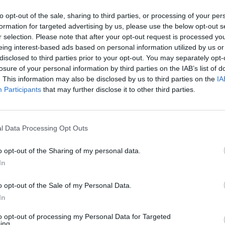
to opt-out of the sale, sharing to third parties, or processing of your per
formation for targeted advertising by us, please use the below opt-out s
r selection. Please note that after your opt-out request is processed y
eing interest-based ads based on personal information utilized by us or
disclosed to third parties prior to your opt-out. You may separately opt-
losure of your personal information by third parties on the IAB’s list of
. This information may also be disclosed by us to third parties on the
IA
Participants
that may further disclose it to other third parties.
1 di 26
l Data Processing Opt Outs
o opt-out of the Sharing of my personal data.
In
trade danno la carica per il Palio di Legnano 2026
o opt-out of the Sale of my Personal Data.
In
to opt-out of processing my Personal Data for Targeted
ing.