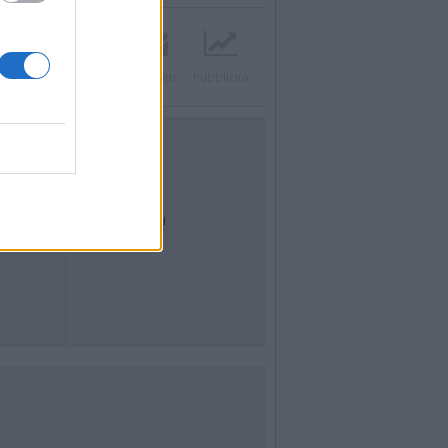
Twitter
Instagram
Contatti
Pubblicità
UTILITÀ
Dal Territorio
Meteo
Archivio
Tag
News24
Articoli più letti