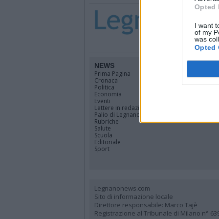
Opted 
I want t
of my P
was col
Opted 
NEWS
TERRIT
Prima Pagina
Legnano
Cronaca
Alto Milan
Politica
Rhodense
Economia
Varesotto
Eventi
Lombardi
Lettere in redazione
Tutti i co
Palio di Legnano
Rubriche
Salute
Scuola
Editoriale
Sport
Legnanonews.com
Sito di informazione locale
Direttore responsabile: Marco Tajè
Registrazione al Tribunale di Milano n° 63