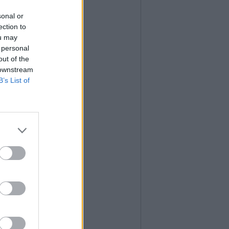
sonal or
ection to
ou may
 personal
out of the
 downstream
B’s List of