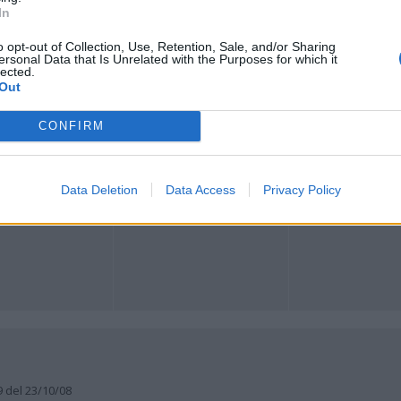
In
o opt-out of Collection, Use, Retention, Sale, and/or Sharing
ersonal Data that Is Unrelated with the Purposes for which it
Registrati
Redazione
Invia notizia
Feed RSS
Facebook
lected.
Out
ORI
MULTIMEDIA
COMUNITÀ
CONFIRM
Gallerie Fotografiche
Foto dei lettori
ese
Web TV
Auguri
Lettere al direttore
Animali
a
Data Deletion
Data Access
Privacy Policy
muni
9 del 23/10/08