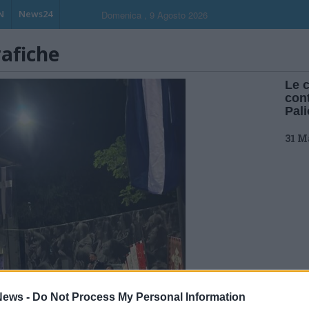
N
News24
Domenica , 9 Agosto 2026
rafiche
Le c
cont
Pal
31 M
ews -
Do Not Process My Personal Information