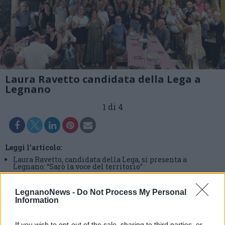
Laura Ravetto candidata della Lega a
Legnano
1 di 4
Leggi l'articolo:
Laura Ravetto, candidata della Lega, si presenta a
Legnano: “Sarò la voce del territorio”
LegnanoNews -
Do Not Process My Personal
Information
If you wish to opt-out of the sale, sharing to third parties, or