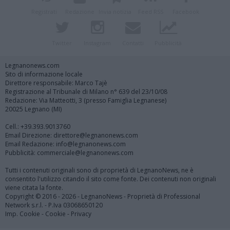
Registrati
Redazione
Invia notizia
Feed RSS
Facebook
Twitter
Instagram
Contatti
Pubblicità
Legnanonews.com
Sito di informazione locale
Direttore responsabile: Marco Tajè
Registrazione al Tribunale di Milano n° 639 del 23/10/08
Redazione: Via Matteotti, 3 (presso Famiglia Legnanese)
20025 Legnano (MI)
Cell.: +39.393.9013760
Email Direzione: direttore@legnanonews.com
Email Redazione: info@legnanonews.com
Pubblicità: commerciale@legnanonews.com
Tutti i contenuti originali sono di proprietà di LegnanoNews, ne è
consentito l'utilizzo citando il sito come fonte. Dei contenuti non originali
viene citata la fonte.
Copyright © 2016 - 2026 - LegnanoNews - Proprietà di Professional
Network s.r.l. - P.Iva 03068650120
Imp. Cookie
-
Cookie
-
Privacy