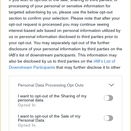
processing of your personal or sensitive information for
targeted advertising by us, please use the below opt-out
section to confirm your selection. Please note that after your
opt-out request is processed you may continue seeing
interest-based ads based on personal information utilized by
us or personal information disclosed to third parties prior to
your opt-out. You may separately opt-out of the further
disclosure of your personal information by third parties on the
IAB’s list of downstream participants. This information may
also be disclosed by us to third parties on the
IAB’s List of
Downstream Participants
that may further disclose it to other
Commenti
third parties.
Accedi
o
registrati
per commentare questo
Personal Data Processing Opt Outs
articolo.
L'email è richiesta ma non verrà mostrata ai visitatori. Il contenuto di questo
I want to opt-out of the Sharing of my
commento esprime il pensiero dell'autore e non rappresenta la linea editoriale
personal data.
di VareseNews.it, che rimane autonoma e indipendente. I messaggi inclusi nei
Opted In
commenti non sono testi giornalistici, ma post inviati dai singoli lettori che
possono essere automaticamente pubblicati senza filtro preventivo. I commenti
che includano uno o più link a siti esterni verranno rimossi in automatico dal
I want to opt-out of the Sale of my
sistema.
Personal Data.
Opted In