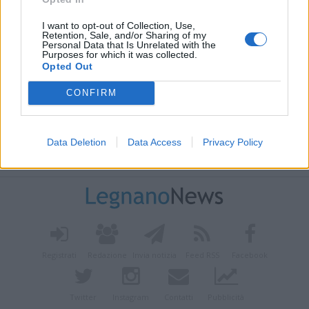
I want to opt-out of Collection, Use,
Retention, Sale, and/or Sharing of my
Personal Data that Is Unrelated with the
Purposes for which it was collected.
Opted Out
CONFIRM
Data Deletion
Data Access
Privacy Policy
Vai al sito in modalità classica
Registrati
Redazione
Invia notizia
Feed RSS
Facebook
Twitter
Instagram
Contatti
Pubblicità