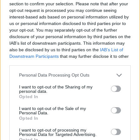
section to confirm your selection. Please note that after your
opt-out request is processed you may continue seeing
interest-based ads based on personal information utilized by
us or personal information disclosed to third parties prior to
your opt-out. You may separately opt-out of the further
disclosure of your personal information by third parties on the
IAB’s list of downstream participants. This information may
Commenti
also be disclosed by us to third parties on the
IAB’s List of
Accedi
o
registrati
per commentare questo
Downstream Participants
that may further disclose it to other
articolo.
third parties.
L'email è richiesta ma non verrà mostrata ai visitatori. Il contenuto di questo
commento esprime il pensiero dell'autore e non rappresenta la linea editoriale
Personal Data Processing Opt Outs
di VareseNews.it, che rimane autonoma e indipendente. I messaggi inclusi nei
commenti non sono testi giornalistici, ma post inviati dai singoli lettori che
possono essere automaticamente pubblicati senza filtro preventivo. I commenti
I want to opt-out of the Sharing of my
che includano uno o più link a siti esterni verranno rimossi in automatico dal
personal data.
sistema.
Opted In
I want to opt-out of the Sale of my
Personal Data.
Opted In
I want to opt-out of processing my
Personal Data for Targeted Advertising.
Opted In