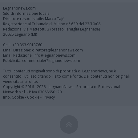
Legnanonews.com
Sito di informazione locale
Direttore responsabile: Marco Tajè
Registrazione al Tribunale di Milano n° 639 del 23/10/08
Redazione: Via Matteotti, 3 (presso Famiglia Legnanese)
20025 Legnano (MI)
Cell.: +39.393.9013760
Email Direzione: direttore@legnanonews.com
Email Redazione: info@legnanonews.com
Pubblicità: commerciale@legnanonews.com
Tutti i contenuti originali sono di proprietà di LegnanoNews, ne è
consentito l'utilizzo citando il sito come fonte. Dei contenuti non originali
viene citata la fonte.
Copyright © 2016 - 2026 - LegnanoNews - Proprietà di Professional
Network s.r.l. - P.Iva 03068650120
Imp. Cookie
-
Cookie
-
Privacy