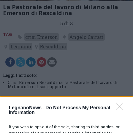
La Pastorale del lavoro di Milano alla
Emerson di Rescaldina
5 di 8
TAG
crisi Emerson
Angelo Cairati
Legnano
Rescaldina
Leggi l'articolo:
Crisi Emerson Rescaldina, la Pastorale del Lavoro di
Milano offre il suo supporto
LegnanoNews -
Do Not Process My Personal
Information
If you wish to opt-out of the sale, sharing to third parties, or