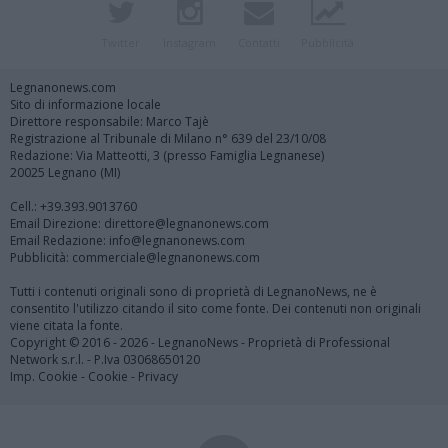
Twitter
Instagram
Contatti
Pubblicità
Legnanonews.com
Sito di informazione locale
Direttore responsabile: Marco Tajè
Registrazione al Tribunale di Milano n° 639 del 23/10/08
Redazione: Via Matteotti, 3 (presso Famiglia Legnanese)
20025 Legnano (MI)
Cell.: +39.393.9013760
Email Direzione: direttore@legnanonews.com
Email Redazione: info@legnanonews.com
Pubblicità: commerciale@legnanonews.com
Tutti i contenuti originali sono di proprietà di LegnanoNews, ne è
consentito l'utilizzo citando il sito come fonte. Dei contenuti non originali
viene citata la fonte.
Copyright © 2016 - 2026 - LegnanoNews - Proprietà di Professional
Network s.r.l. - P.Iva 03068650120
Imp. Cookie
-
Cookie
-
Privacy