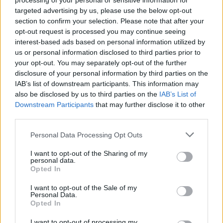
processing of your personal or sensitive information for
targeted advertising by us, please use the below opt-out
section to confirm your selection. Please note that after your
opt-out request is processed you may continue seeing
interest-based ads based on personal information utilized by
us or personal information disclosed to third parties prior to
your opt-out. You may separately opt-out of the further
disclosure of your personal information by third parties on the
IAB’s list of downstream participants. This information may
also be disclosed by us to third parties on the
IAB’s List of
Commenti
Downstream Participants
that may further disclose it to other
third parties.
Accedi
o
registrati
per commentare questo
articolo.
Personal Data Processing Opt Outs
L'email è richiesta ma non verrà mostrata ai visitatori. Il contenuto di questo
commento esprime il pensiero dell'autore e non rappresenta la linea editoriale
I want to opt-out of the Sharing of my
di VareseNews.it, che rimane autonoma e indipendente. I messaggi inclusi nei
personal data.
commenti non sono testi giornalistici, ma post inviati dai singoli lettori che
possono essere automaticamente pubblicati senza filtro preventivo. I commenti
Opted In
che includano uno o più link a siti esterni verranno rimossi in automatico dal
sistema.
I want to opt-out of the Sale of my
Personal Data.
Opted In
I want to opt-out of processing my