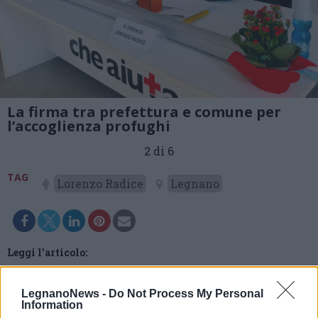
La firma tra prefettura e comune per
l’accoglienza profughi
2 di 6
TAG
Lorenzo Radice
Legnano
Leggi l'articolo:
Profughi, a Legnano arrivate 15 donne. Esclusa l’apertura
di grandi centri di accoglienza
LegnanoNews -
Do Not Process My Personal
Information