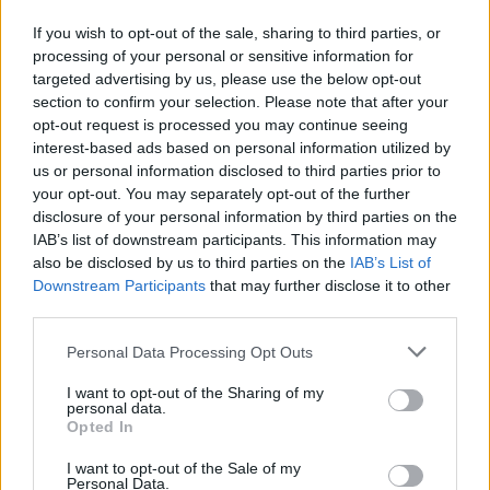
If you wish to opt-out of the sale, sharing to third parties, or
processing of your personal or sensitive information for
targeted advertising by us, please use the below opt-out
section to confirm your selection. Please note that after your
opt-out request is processed you may continue seeing
interest-based ads based on personal information utilized by
us or personal information disclosed to third parties prior to
your opt-out. You may separately opt-out of the further
disclosure of your personal information by third parties on the
IAB’s list of downstream participants. This information may
also be disclosed by us to third parties on the
IAB’s List of
Downstream Participants
that may further disclose it to other
third parties.
Commenti
Personal Data Processing Opt Outs
Accedi
o
registrati
per commentare questo
articolo.
I want to opt-out of the Sharing of my
personal data.
L'email è richiesta ma non verrà mostrata ai visitatori. Il contenuto di questo
Opted In
commento esprime il pensiero dell'autore e non rappresenta la linea editoriale
di VareseNews.it, che rimane autonoma e indipendente. I messaggi inclusi nei
commenti non sono testi giornalistici, ma post inviati dai singoli lettori che
I want to opt-out of the Sale of my
possono essere automaticamente pubblicati senza filtro preventivo. I commenti
Personal Data.