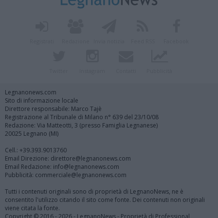
Registrati
Redazione
Invia notizia
Feed RSS
Facebook
Twitter
Instagram
Contatti
Pubblicità
Legnanonews.com
Sito di informazione locale
Direttore responsabile: Marco Tajè
Registrazione al Tribunale di Milano n° 639 del 23/10/08
Redazione: Via Matteotti, 3 (presso Famiglia Legnanese)
20025 Legnano (MI)
Cell.: +39.393.9013760
Email Direzione: direttore@legnanonews.com
Email Redazione: info@legnanonews.com
Pubblicità: commerciale@legnanonews.com
Tutti i contenuti originali sono di proprietà di LegnanoNews, ne è
consentito l'utilizzo citando il sito come fonte. Dei contenuti non originali
viene citata la fonte.
Copyright © 2016 - 2026 - LegnanoNews - Proprietà di Professional