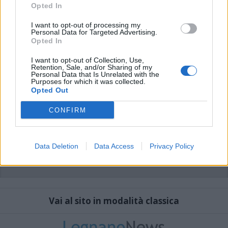
che includano uno o più link a siti esterni verranno rimossi in automatico dal
Opted In
sistema.
I want to opt-out of processing my
Personal Data for Targeted Advertising.
Opted In
I want to opt-out of Collection, Use,
Retention, Sale, and/or Sharing of my
Personal Data that Is Unrelated with the
Purposes for which it was collected.
Opted Out
CONFIRM
Data Deletion
Data Access
Privacy Policy
Vai al sito in modalità classica