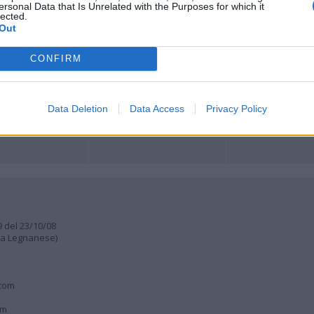
ersonal Data that Is Unrelated with the Purposes for which it
ORI
MULTIMEDIA
COMUNITÀ
lected.
Gallerie Fotografiche
Foto dei lettori
Out
ese
Web TV
Auguri
Lettere al direttore
Animali
CONFIRM
a
muni
Data Deletion
Data Access
Privacy Policy
9 del 23/10/08
lia Legnanese)
.com
om