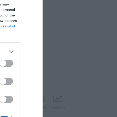
ou may
 personal
out of the
 downstream
B’s List of
Twitter
Instagram
Contatti
Pubblicità