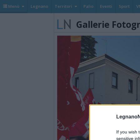
Menù
Legnano
Territori
Palio
Eventi
Sport
V
Gallerie Fotog
LegnanoN
If you wish 
sensitive in