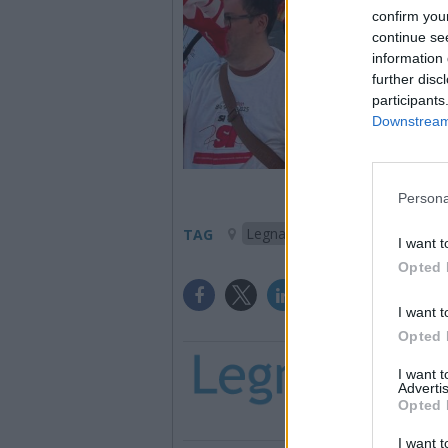
confirm you
continue se
information 
further disc
participants
Downstream 
Persona
Legnano
TAG
I want t
Opted 
I want t
Opted 
I want 
Advertis
Opted 
I want t