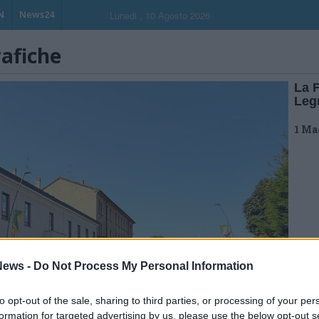
N
News24
Lunedi , 10 Agosto 2026
rafiche
La 
Legn
1 Ma
ews -
Do Not Process My Personal Information
to opt-out of the sale, sharing to third parties, or processing of your per
formation for targeted advertising by us, please use the below opt-out s