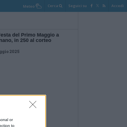
Cerca
Seguici su
Accedi
Meteo
Festa del Primo Maggio a
ano, in 250 al corteo
ggio 2025
sonal or
ection to