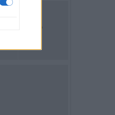
UTILITÀ
Dal Territorio
Meteo
Archivio
Tag
News24
Articoli più letti