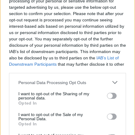
processing of your personal or sensitive information for
targeted advertising by us, please use the below opt-out
section to confirm your selection. Please note that after your
opt-out request is processed you may continue seeing
interest-based ads based on personal information utilized by
us or personal information disclosed to third parties prior to
your opt-out. You may separately opt-out of the further
disclosure of your personal information by third parties on the
IAB’s list of downstream participants. This information may
also be disclosed by us to third parties on the
IAB’s List of
Commenti
Downstream Participants
that may further disclose it to other
third parties.
Accedi
o
registrati
per commentare questo
articolo.
Personal Data Processing Opt Outs
L'email è richiesta ma non verrà mostrata ai visitatori. Il contenuto di questo
commento esprime il pensiero dell'autore e non rappresenta la linea editoriale
I want to opt-out of the Sharing of my
di VareseNews.it, che rimane autonoma e indipendente. I messaggi inclusi nei
personal data.
commenti non sono testi giornalistici, ma post inviati dai singoli lettori che
possono essere automaticamente pubblicati senza filtro preventivo. I commenti
Opted In
che includano uno o più link a siti esterni verranno rimossi in automatico dal
sistema.
I want to opt-out of the Sale of my
Personal Data.
Opted In