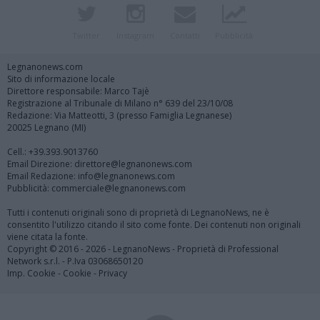
Twitter
Instagram
Contatti
Pubblicità
Legnanonews.com
Sito di informazione locale
Direttore responsabile: Marco Tajè
Registrazione al Tribunale di Milano n° 639 del 23/10/08
Redazione: Via Matteotti, 3 (presso Famiglia Legnanese)
20025 Legnano (MI)
Cell.: +39.393.9013760
Email Direzione: direttore@legnanonews.com
Email Redazione: info@legnanonews.com
Pubblicità: commerciale@legnanonews.com
Tutti i contenuti originali sono di proprietà di LegnanoNews, ne è
consentito l'utilizzo citando il sito come fonte. Dei contenuti non originali
viene citata la fonte.
Copyright © 2016 - 2026 - LegnanoNews - Proprietà di Professional
Network s.r.l. - P.Iva 03068650120
Imp. Cookie
-
Cookie
-
Privacy