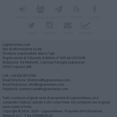
Registrati
Redazione
Invia notizia
Feed RSS
Facebook
Twitter
Instagram
Contatti
Pubblicità
Legnanonews.com
Sito di informazione locale
Direttore responsabile: Marco Tajè
Registrazione al Tribunale di Milano n° 639 del 23/10/08
Redazione: Via Matteotti, 3 (presso Famiglia Legnanese)
20025 Legnano (MI)
Cell.: +39.393.9013760
Email Direzione: direttore@legnanonews.com
Email Redazione: info@legnanonews.com
Pubblicità: commerciale@legnanonews.com
Tutti i contenuti originali sono di proprietà di LegnanoNews, ne è
consentito l'utilizzo citando il sito come fonte. Dei contenuti non originali
viene citata la fonte.
Copyright © 2016 - 2026 - LegnanoNews - Proprietà di Professional
Network s.r.l. - P.Iva 03068650120