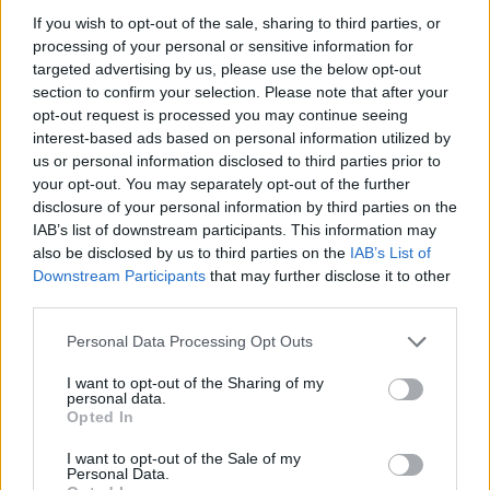
If you wish to opt-out of the sale, sharing to third parties, or
processing of your personal or sensitive information for
targeted advertising by us, please use the below opt-out
section to confirm your selection. Please note that after your
opt-out request is processed you may continue seeing
interest-based ads based on personal information utilized by
us or personal information disclosed to third parties prior to
your opt-out. You may separately opt-out of the further
disclosure of your personal information by third parties on the
IAB’s list of downstream participants. This information may
also be disclosed by us to third parties on the
IAB’s List of
Downstream Participants
that may further disclose it to other
third parties.
Commenti
Personal Data Processing Opt Outs
Accedi
o
registrati
per commentare questo
articolo.
I want to opt-out of the Sharing of my
personal data.
L'email è richiesta ma non verrà mostrata ai visitatori. Il contenuto di questo
Opted In
commento esprime il pensiero dell'autore e non rappresenta la linea editoriale
di VareseNews.it, che rimane autonoma e indipendente. I messaggi inclusi nei
commenti non sono testi giornalistici, ma post inviati dai singoli lettori che
possono essere automaticamente pubblicati senza filtro preventivo. I commenti
I want to opt-out of the Sale of my
che includano uno o più link a siti esterni verranno rimossi in automatico dal
Personal Data.
sistema.