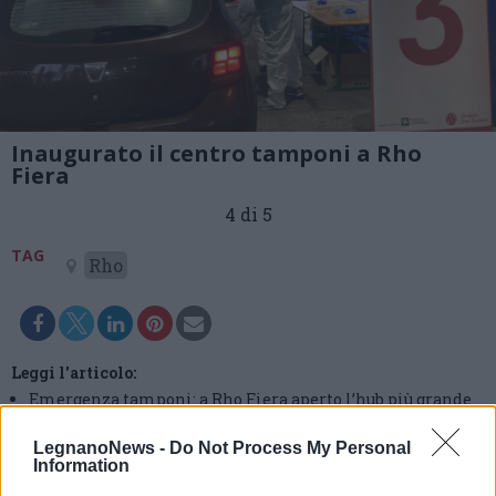
Inaugurato il centro tamponi a Rho
Fiera
4 di 5
TAG
Rho
Leggi l'articolo:
Emergenza tamponi: a Rho Fiera aperto l’hub più grande
della Lombardia
LegnanoNews -
Do Not Process My Personal
Information