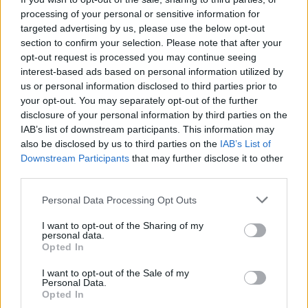
processing of your personal or sensitive information for
targeted advertising by us, please use the below opt-out
section to confirm your selection. Please note that after your
opt-out request is processed you may continue seeing
interest-based ads based on personal information utilized by
us or personal information disclosed to third parties prior to
your opt-out. You may separately opt-out of the further
disclosure of your personal information by third parties on the
IAB’s list of downstream participants. This information may
also be disclosed by us to third parties on the
IAB’s List of
Downstream Participants
that may further disclose it to other
Commenti
third parties.
Accedi
o
registrati
per commentare questo
Personal Data Processing Opt Outs
articolo.
L'email è richiesta ma non verrà mostrata ai visitatori. Il contenuto di questo
I want to opt-out of the Sharing of my
commento esprime il pensiero dell'autore e non rappresenta la linea editoriale
personal data.
di VareseNews.it, che rimane autonoma e indipendente. I messaggi inclusi nei
Opted In
commenti non sono testi giornalistici, ma post inviati dai singoli lettori che
possono essere automaticamente pubblicati senza filtro preventivo. I commenti
che includano uno o più link a siti esterni verranno rimossi in automatico dal
I want to opt-out of the Sale of my
sistema.
Personal Data.
Opted In