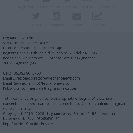
Registrati
Redazione
Invia notizia
Feed RSS
Facebook
Twitter
Instagram
Contatti
Pubblicità
Legnanonews.com
Sito di informazione locale
Direttore responsabile: Marco Tajè
Registrazione al Tribunale di Milano n° 639 del 23/10/08
Redazione: Via Matteotti, 3 (presso Famiglia Legnanese)
20025 Legnano (MI)
Cell.: +39.393.9013760
Email Direzione: direttore@legnanonews.com
Email Redazione: info@legnanonews.com
Pubblicità: commerciale@legnanonews.com
Tutti i contenuti originali sono di proprietà di LegnanoNews, ne è
consentito l'utilizzo citando il sito come fonte. Dei contenuti non originali
viene citata la fonte.
Copyright © 2016 - 2026 - LegnanoNews - Proprietà di Professional
Network s.r.l. - P.Iva 03068650120
Imp. Cookie
-
Cookie
-
Privacy