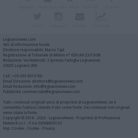
Registrati
Redazione
Invia notizia
Feed RSS
Facebook
Twitter
Instagram
Contatti
Pubblicità
Legnanonews.com
Sito di informazione locale
Direttore responsabile: Marco Tajè
Registrazione al Tribunale di Milano n° 639 del 23/10/08
Redazione: Via Matteotti, 3 (presso Famiglia Legnanese)
20025 Legnano (MI)
Cell.: +39.393.9013760
Email Direzione: direttore@legnanonews.com
Email Redazione: info@legnanonews.com
Pubblicità: commerciale@legnanonews.com
Tutti i contenuti originali sono di proprietà di LegnanoNews, ne è
consentito l'utilizzo citando il sito come fonte. Dei contenuti non originali
viene citata la fonte.
Copyright © 2016 - 2026 - LegnanoNews - Proprietà di Professional
Network s.r.l. - P.Iva 03068650120
Imp. Cookie
-
Cookie
-
Privacy