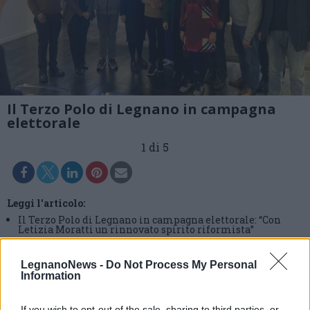
Il Terzo Polo di Legnano in campagna
elettorale
1 di 5
Leggi l'articolo:
Il Terzo Polo di Legnano in campagna elettorale: “Con
Letizia Moratti un rinnovato spirito riformista”
LegnanoNews -
Do Not Process My Personal
Information
If you wish to opt-out of the sale, sharing to third parties, or