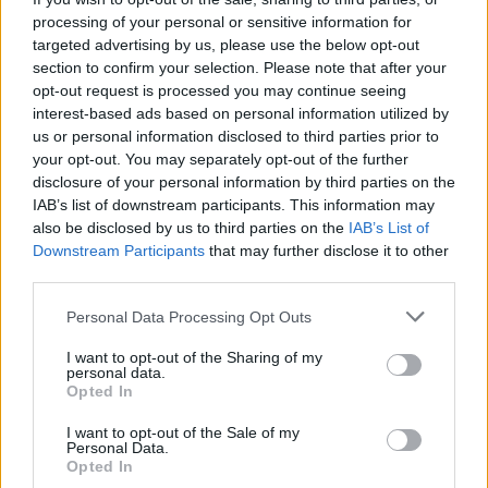
processing of your personal or sensitive information for
targeted advertising by us, please use the below opt-out
section to confirm your selection. Please note that after your
opt-out request is processed you may continue seeing
interest-based ads based on personal information utilized by
us or personal information disclosed to third parties prior to
your opt-out. You may separately opt-out of the further
disclosure of your personal information by third parties on the
IAB’s list of downstream participants. This information may
also be disclosed by us to third parties on the
IAB’s List of
Downstream Participants
that may further disclose it to other
Commenti
third parties.
Accedi
o
registrati
per commentare questo
Personal Data Processing Opt Outs
articolo.
L'email è richiesta ma non verrà mostrata ai visitatori. Il contenuto di questo
I want to opt-out of the Sharing of my
commento esprime il pensiero dell'autore e non rappresenta la linea editoriale
personal data.
di VareseNews.it, che rimane autonoma e indipendente. I messaggi inclusi nei
Opted In
commenti non sono testi giornalistici, ma post inviati dai singoli lettori che
possono essere automaticamente pubblicati senza filtro preventivo. I commenti
che includano uno o più link a siti esterni verranno rimossi in automatico dal
I want to opt-out of the Sale of my
sistema.
Personal Data.
Opted In